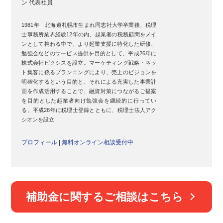
ン 代表社員
1981年 北海道札幌市生まれ
同志社大学卒業後、税理
士事務所業界経験12年の内、起業者の税務顧問をメイ
ンとして携わる中で、より起業支援に特化した研修、
勉強会などのサービス提供を目的として、平成26年に
株式会社ピクシスを設立。マーケティング戦略・ネッ
ト集客に係るプランニングにより、売上のビジョンを
明確化するという目的と、それによる充実した事業計
画を作成活用することで、融資対策につながるご提案
を目的とした起業者向け勉強会を継続的に行ってい
る。平成28年に税理士登録とともに、税理士法人アク
シオンを設立
プロフィール
|
無料オンライン相談受付中
補助金に関するご相談はこちら