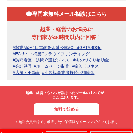
専門家無料メール相談はこちら
起業・経営のお悩みに
専門家が48時間以内に回答！
#起業M&A
#日本政策金融公庫
#ChatGPT
#SDGs
#ECサイト構築
#クラウドファンディング
#訪問看護・訪問介護ビジネス
#ものづくり補助金
#会計処理
#ホームページ制作
#輸入ビジネス
#店舗・不動産
#小規模事業者持続化補助金
起業、経営ノウハウが詰まったツールのすべてが、
ここにあります。
無料で始める
＞無料会員登録で、厳選した企業情報をメールマガジンでお届け