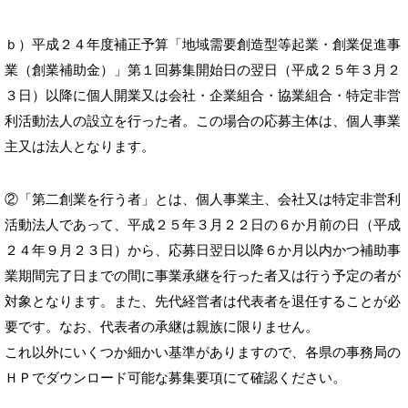
ｂ）平成２４年度補正予算「地域需要創造型等起業・創業促進事
業（創業補助金）」第１回募集開始日の翌日（平成２５年３月２
３日）以降に個人開業又は会社・企業組合・協業組合・特定非営
利活動法人の設立を行った者。この場合の応募主体は、個人事業
主又は法人となります。
②「第二創業を行う者」とは、個人事業主、会社又は特定非営利
活動法人であって、平成２５年３月２２日の６か月前の日（平成
２４年９月２３日）から、応募日翌日以降６か月以内かつ補助事
業期間完了日までの間に事業承継を行った者又は行う予定の者が
対象となります。また、先代経営者は代表者を退任することが必
要です。なお、代表者の承継は親族に限りません。
これ以外にいくつか細かい基準がありますので、各県の事務局の
ＨＰでダウンロード可能な募集要項にて確認ください。