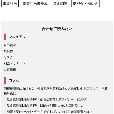
事業計画
事業計画書作成
資金調達
助成金・補助金
合わせて読みたい
マニュアル
自己資金
成長性
リスク
利益・リターン
出資規模
コラム
消費税増税に負けるな！軽減税率対策補助金などの補助金を活用して、消費
税対策に...
【飲食店開業M&A 第4弾】飲食店開業とデスバレー（死の谷）
【飲食店開業M&A 第3弾】M&Aを利用した飲食店開業の...
【融資を受けたいけど何から始めればいいの？】創業融資とは？