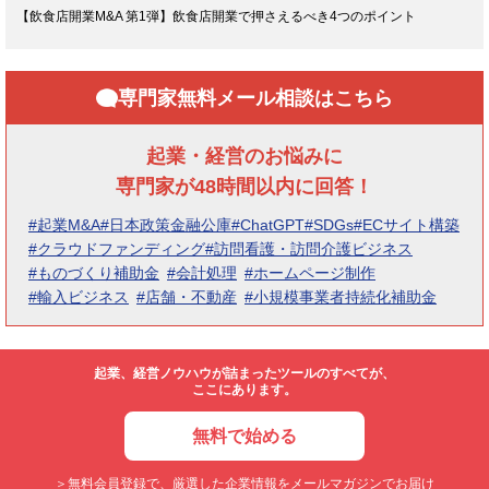
【飲食店開業M&A 第1弾】飲食店開業で押さえるべき4つのポイント
専門家無料メール相談はこちら
起業・経営のお悩みに
専門家が48時間以内に回答！
#起業M&A
#日本政策金融公庫
#ChatGPT
#SDGs
#ECサイト構築
#クラウドファンディング
#訪問看護・訪問介護ビジネス
#ものづくり補助金
#会計処理
#ホームページ制作
#輸入ビジネス
#店舗・不動産
#小規模事業者持続化補助金
起業、経営ノウハウが詰まったツールのすべてが、
ここにあります。
無料で始める
＞無料会員登録で、厳選した企業情報をメールマガジンでお届け