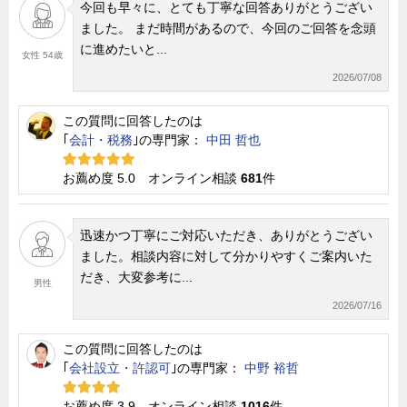
今回も早々に、とても丁寧な回答ありがとうござい
ました。 まだ時間があるので、今回のご回答を念頭
に進めたいと...
女性 54歳
2026/07/08
この質問に回答したのは
｢
会計・税務
｣の専門家：
中田 哲也
お薦め度 5.0 オンライン相談
681
件
迅速かつ丁寧にご対応いただき、ありがとうござい
ました。相談内容に対して分かりやすくご案内いた
だき、大変参考に...
男性
2026/07/16
この質問に回答したのは
｢
会社設立・許認可
｣の専門家：
中野 裕哲
お薦め度 3.9 オンライン相談
1016
件