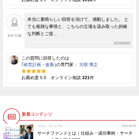
本当に素晴らしい回答を頂けて、感動しました。 と
ても複雑な事情と、こちらの立場を汲み取った的確
な判断とご提...
女性 52歳
2026/08/03
この質問に回答したのは
｢
経営計画・改善
｣の専門家：
大部 博之
お薦め度 5.0 オンライン相談
221
件
新着コンテンツ
コラム・マニュアル
2026-08-06
サーチファンドとは｜仕組み・成功事例・サーチ