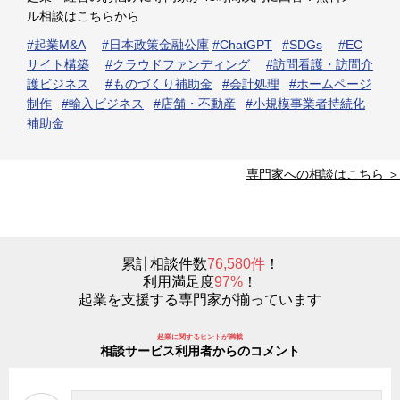
ル相談はこちらから
#起業M&A
#日本政策金融公庫
#ChatGPT
#SDGs
#EC
サイト構築
#クラウドファンディング
#訪問看護・訪問介
護ビジネス
#ものづくり補助金
#会計処理
#ホームページ
制作
#輸入ビジネス
#店舗・不動産
#小規模事業者持続化
補助金
専門家への相談はこちら ＞
累計相談件数
76,580件
！
利用満足度
97%
！
起業を支援する専門家が揃っています
起業に関するヒントが満載
相談サービス利用者からのコメント