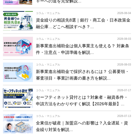
ャーへの道を完全解説...
コラム・マニュアル
2026-08-04
資金繰りの相談先8選｜銀行・商工会・日本政策金
融公庫…どこへ相談すべき？...
コラム・マニュアル
2026-08-03
新事業進出補助金は個人事業主も使える？ 対象条
件・注意点・申請準備を解説...
コラム・マニュアル
2026-08-03
新事業進出補助金で採択されるには？ 公募要領・
審査項目・事業計画書の書き方を解説...
コラム・マニュアル
2026-07-17
セーフティネット貸付とは？対象者・融資条件・
申請方法をわかりやすく解説【2026年最新】...
コラム・マニュアル
2026-07-13
全東信が破産｜加盟店への影響は？入金遅延・資
金繰り対策を解説...