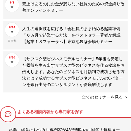
9/3
売上はあるのにお金が残らない社長のための資金繰り改
木
善オンラインセミナー
8/14
人生の選択肢を広げる！会社員のまま始める起業準備
金
「６ヵ月で起業する方法」をベストセラー著者が解説
東京都
【起業１８フォーラム】東京池袋@会場セミナー
8/20
【サブスク型ビジネスモデルセミナー】5年後も安定し
木
た収益を生み出すサブスク型のビジネスを作る秘訣をお
伝えします。あなたのビジネスを月額制で成功させる方
法とは？成功するサブスク型ビジネスモデルの6パター
ンを銀行出身のコンサルタントが徹底解説します
全てのセミナーを見る ＞
よくある相談内容から専門家を探す
起業・経営のお悩みに専門家が48時間以内に回答！無料メー