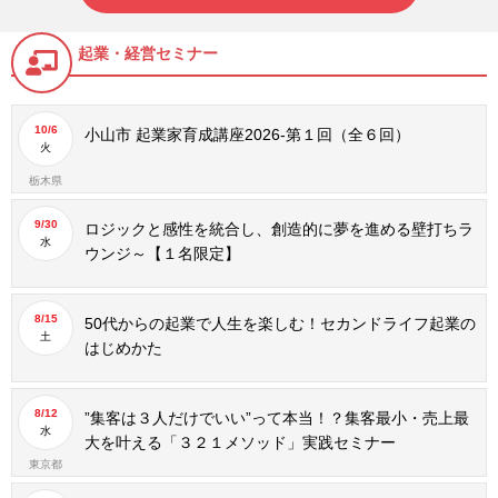
起業・経営セミナー
10/6
小山市 起業家育成講座2026-第１回（全６回）
火
栃木県
9/30
ロジックと感性を統合し、創造的に夢を進める壁打ちラ
水
ウンジ～【１名限定】
8/15
50代からの起業で人生を楽しむ！セカンドライフ起業の
土
はじめかた
8/12
”集客は３人だけでいい”って本当！？集客最小・売上最
水
大を叶える「３２１メソッド」実践セミナー
東京都