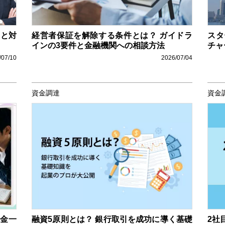
因と対
経営者保証を解除する条件とは？ ガイドラ
スタ
インの3要件と金融機関への相談方法
チャ
/07/10
2026/07/04
資金調達
資金
助金一
融資5原則とは？ 銀行取引を成功に導く基礎
2社