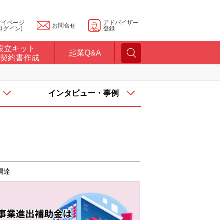
マイページ
アドバイザー
お問合せ
ログイン)
登録
設立キット
起業Q&A
契約書作成
インタビュー・事例
調達