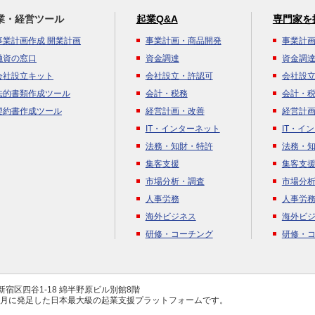
業・経営ツール
起業Q&A
専門家を
事業計画作成 開業計画
事業計画・商品開発
事業計
融資の窓口
資金調達
資金調
会社設立キット
会社設立・許認可
会社設
法的書類作成ツール
会計・税務
会計・
契約書作成ツール
経営計画・改善
経営計
IT・インターネット
IT・イ
法務・知財・特許
法務・
集客支援
集客支
市場分析・調査
市場分
人事労務
人事労
海外ビジネス
海外ビ
研修・コーチング
研修・
都新宿区四谷1-18 綿半野原ビル別館8階
年4月に発足した日本最大級の起業支援プラットフォームです。