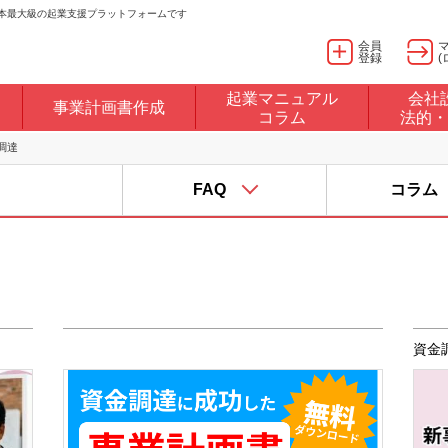
日本最大級の起業支援プラットフォームです
会員
登録
(
起業マニュアル
会社
事業計画書作成
コラム
法的・
調達
FAQ
コラム
資金