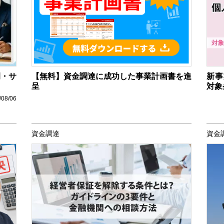
例・サ
【無料】資金調達に成功した事業計画書を進
新事
呈
対象
/08/06
資金調達
資金