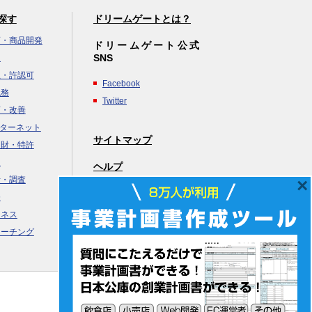
探す
ドリームゲートとは？
画・商品開発
ドリームゲート公式
SNS
達
立・許認可
Facebook
税務
Twitter
画・改善
ンターネット
サイトマップ
知財・特許
援
×
ヘルプ
析・調査
務
ジネス
コーチング