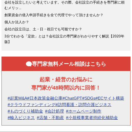
会社を設立したいと考えています。その際、会社設立の手続きを専門家に頼
むメリッ...
創業資金の借入申請手続きを全て代理でやって頂けませんか？
個人か法人か？
会社の設立日は、土・日・祝日でも可能ですか？
3分でわかる「定款」とは？会社設立の専門家がわかりやすく解説【2020年
版】
専門家無料メール相談はこちら
起業・経営のお悩みに
専門家が48時間以内に回答！
#起業M&A
#日本政策金融公庫
#ChatGPT
#SDGs
#ECサイト構築
#クラウドファンディング
#訪問看護・訪問介護ビジネス
#ものづくり補助金
#会計処理
#ホームページ制作
#輸入ビジネス
#店舗・不動産
#小規模事業者持続化補助金