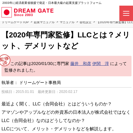
2003年に経済産業省後援で発足・日本最大級の起業支援プラットフォーム
ドリームゲートTOP
起業マニュアル
マニュアル
会社設立
【2020年専門家監修】L
【2020年専門家監修】LLCとは？メリ
ット、デメリットなど
この記事は2020/01/30に専門家
藤井 和彦
伊関 淳
によって
監修されました。
執筆者：
ドリームゲート事務局
投稿日：2015.01.01
最終更新日：2020.02.17
最近よく聞く、LLC（合同会社）とはどういうものか？
アマゾンやアップルなどの外資系の日本法人が株式会社ではなく
LLC（合同会社）なのはどうしてなのか？
LLCについて、メリット・デメリットなどを解説します。