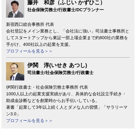
藤井 和彦（ふじい かずひこ）
社会保険労務士/行政書士/DCプランナー
新宿西口総合事務所 代表
会社登記をメイン業務とし、「会社法に強い」司法書士事務所と
してスタートアップから東証一部上場企業まで約800社の業務を
手がけ、400社以上の起業を支援。
プロフィールを見る＞＞
伊関 淳(いせき あつし)
司法書士/社会保険労務士/行政書士
伊関行政書士・社会保険労務士事務所 代表
1000人以上の起業支援実績があり、具体的な会社設立手続き・
助成金診断などを創業時からお手伝いしている。
著書「起業して3年以上続く人とダメな人の習慣」「サラリーマ
ン3.0」
プロフィールを見る＞＞