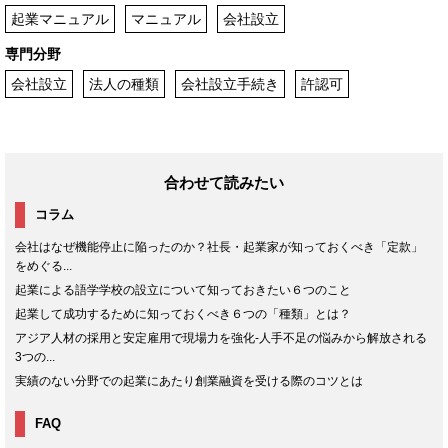
起業マニュアル
マニュアル
会社設立
専門分野
会社設立
法人の種類
会社設立手続き
許認可
合わせて読みたい
コラム
会社はなぜ機能停止に陥ったのか？社長・起業家が知っておくべき「定款」
をめぐる...
起業による語学学校の設立について知っておきたい６つのこと
起業して成功するために知っておくべき６つの「種類」とは？
アジア人材の採用と安定雇用で現場力を強化-人手不足の悩みから解放される
3つの...
実績のない分野での起業にあたり創業融資を受ける際のコツとは
FAQ