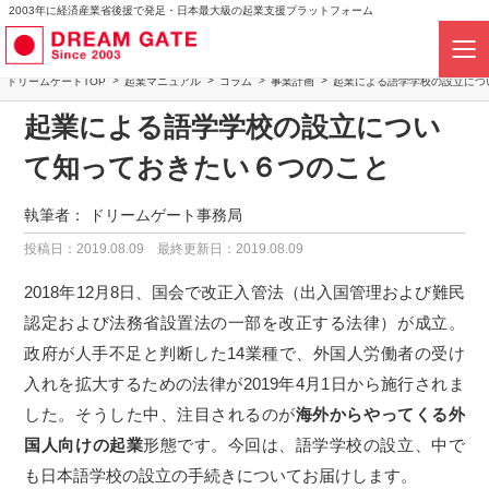
2003年に経済産業省後援で発足・日本最大級の起業支援プラットフォーム
ドリームゲートTOP
起業マニュアル
コラム
事業計画
起業による語学学校の設立につ
起業による語学学校の設立につい
て知っておきたい６つのこと
執筆者：
ドリームゲート事務局
投稿日：2019.08.09
最終更新日：2019.08.09
2018年12月8日、国会で改正入管法（出入国管理および難民
認定および法務省設置法の一部を改正する法律）が成立。
政府が人手不足と判断した14業種で、外国人労働者の受け
入れを拡大するための法律が2019年4月1日から施行されま
した。そうした中、注目されるのが
海外からやってくる外
国人向けの起業
形態です。今回は、語学学校の設立、中で
も日本語学校の設立の手続きについてお届けします。