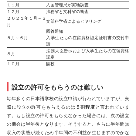
１１月
入国管理局が実地調査
１２月
法務省と文科省の審査
２０２１年１月～３
文部科学省によるヒヤリング
月
回答通知
５月～６月
入学生たちの在留資格認定証明書の交付申
請
法務大臣告示および入学生たちの在留資格
８月
認定
１０月
開校
設立の許可をもらうのは難しい
毎年多くの日本語学校の設立申請が行われていますが、実
際に設立の許可をもらえるのは
５割程度
と言われていま
す。もし設立の許可をもらえなかった場合には、次の設立
の機会は半年後となります。そうすると、さらに半年間無
収入の状態が続くため半年間の不利益が生じますのでかな