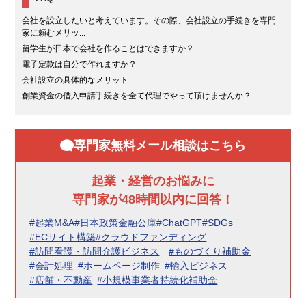
会社を設立したいと考えています。その際、会社設立の手続きを専門
家に頼むメリッ...
留学生が日本で会社を作ることはできますか？
電子定款は自分で作れますか？
会社設立の具体的なメリット
創業資金の借入申請手続きを全て代理でやって頂けませんか？
専門家無料メール相談はこちら
起業・経営のお悩みに
専門家が48時間以内に回答！
#起業M&A
#日本政策金融公庫
#ChatGPT
#SDGs
#ECサイト構築
#クラウドファンディング
#訪問看護・訪問介護ビジネス
#ものづくり補助金
#会計処理
#ホームページ制作
#輸入ビジネス
#店舗・不動産
#小規模事業者持続化補助金