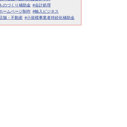
#ものづくり補助金
#会計処理
#ホームページ制作
#輸入ビジネス
#店舗・不動産
#小規模事業者持続化補助金