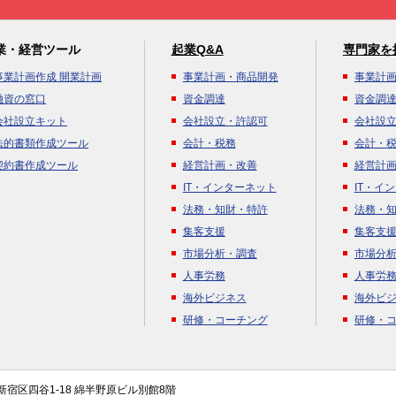
業・経営ツール
起業Q&A
専門家を
事業計画作成 開業計画
事業計画・商品開発
事業計
融資の窓口
資金調達
資金調
会社設立キット
会社設立・許認可
会社設
法的書類作成ツール
会計・税務
会計・
契約書作成ツール
経営計画・改善
経営計
IT・インターネット
IT・イ
法務・知財・特許
法務・
集客支援
集客支
市場分析・調査
市場分
人事労務
人事労
海外ビジネス
海外ビ
研修・コーチング
研修・
都新宿区四谷1-18 綿半野原ビル別館8階