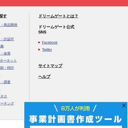
探す
ドリームゲートとは？
画・商品開発
ドリームゲート公式
SNS
達
立・許認可
Facebook
税務
Twitter
画・改善
ンターネット
サイトマップ
知財・特許
援
×
ヘルプ
析・調査
務
ジネス
コーチング