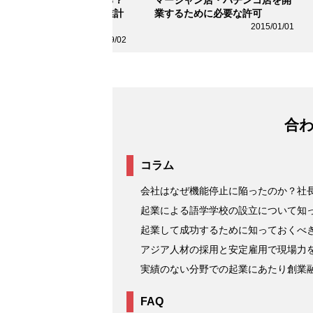
己資金はいくら必要？事業計
業するために必要な許可
から会社設立までの全て
2015/01/01
2022/09/02
合
コラム
会社はなぜ機能停止に陥ったのか？社長
起業による語学学校の設立について知
起業して成功するために知っておくべ
アジア人材の採用と安定雇用で現場力を強
実績のない分野での起業にあたり創業
FAQ