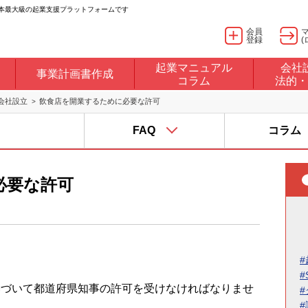
日本最大級の起業支援プラットフォームです
会員
登録
(
起業マニュアル
会社
事業計画書作成
コラム
法的・
会社設立
飲食店を開業するために必要な許可
FAQ
コラム
必要な許可
#
#
基づいて都道府県知事の許可を受けなければなりませ