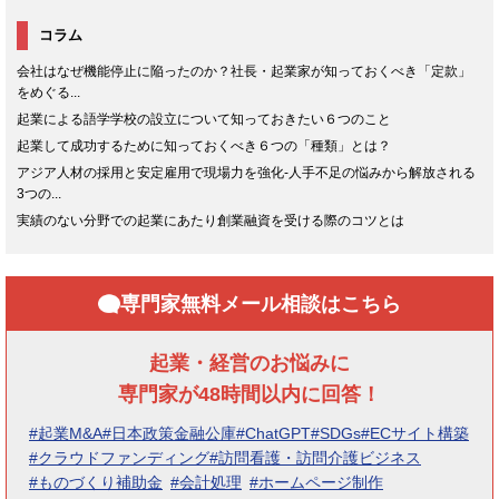
コラム
会社はなぜ機能停止に陥ったのか？社長・起業家が知っておくべき「定款」
をめぐる...
起業による語学学校の設立について知っておきたい６つのこと
起業して成功するために知っておくべき６つの「種類」とは？
アジア人材の採用と安定雇用で現場力を強化-人手不足の悩みから解放される
3つの...
実績のない分野での起業にあたり創業融資を受ける際のコツとは
専門家無料メール相談はこちら
起業・経営のお悩みに
専門家が48時間以内に回答！
#起業M&A
#日本政策金融公庫
#ChatGPT
#SDGs
#ECサイト構築
#クラウドファンディング
#訪問看護・訪問介護ビジネス
#ものづくり補助金
#会計処理
#ホームページ制作