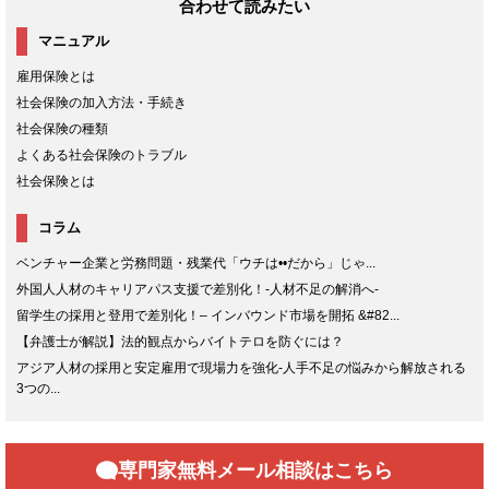
合わせて読みたい
マニュアル
雇用保険とは
社会保険の加入方法・手続き
社会保険の種類
よくある社会保険のトラブル
社会保険とは
コラム
ベンチャー企業と労務問題・残業代「ウチは••だから」じゃ...
外国人人材のキャリアパス支援で差別化！-人材不足の解消へ-
留学生の採用と登用で差別化！– インバウンド市場を開拓 &#82...
【弁護士が解説】法的観点からバイトテロを防ぐには？
アジア人材の採用と安定雇用で現場力を強化-人手不足の悩みから解放される
3つの...
専門家無料メール相談はこちら