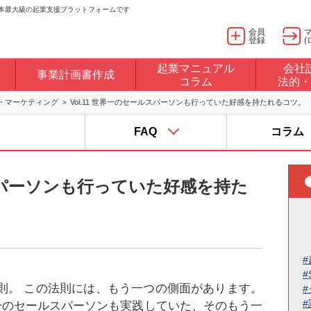
日本最大級の起業支援プラットフォームです
会員
登録
(
起業マニュアル
会社
事業計画書作成
コラム
法的・
・マーケティング
Vol.11 世界一のセールスパーソンも行っていた好感を持たれるコツ。
FAQ
コラム
ルスパーソンも行っていた好感を持た
#
#
法則。 この法則には、もう一つの側面があります。
一のセールスパーソンも実践していた、そのもう一