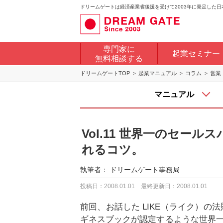
ドリームゲートは経済産業省後援を受けて2003年に発足した
専門家に
起業セミナー
無料相談する
ドリームゲートTOP
起業マニュアル
コラム
営業
マニュアル
Vol.11 世界一のセー
れるコツ。
執筆者：
ドリームゲート事務局
投稿日：2008.01.01
最終更新日：2008.01.01
前回、お話した LIKE（ライク）の
ギネスブックが認定するような世界