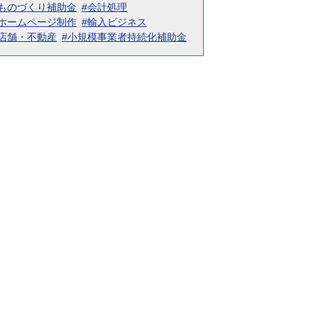
#ものづくり補助金
#会計処理
#ホームページ制作
#輸入ビジネス
#店舗・不動産
#小規模事業者持続化補助金