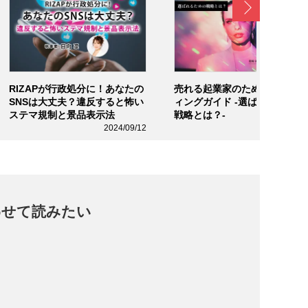
Next
RIZAPが行政処分に！あなたの
売れる起業家のためのブラン
SNSは大丈夫？違反すると怖い
ィングガイド -選ばれるための
ステマ規制と景品表示法
戦略とは？-
2024/09/12
2024/07/2
わせて読みたい