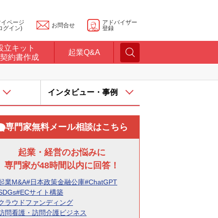
マイページ
アドバイザー
お問合せ
ログイン)
登録
設立キット
起業Q&A
契約書作成
インタビュー・事例
専門家無料メール相談はこちら
起業・経営のお悩みに
専門家が48時間以内に回答！
起業M&A
#日本政策金融公庫
#ChatGPT
SDGs
#ECサイト構築
#クラウドファンディング
#訪問看護・訪問介護ビジネス