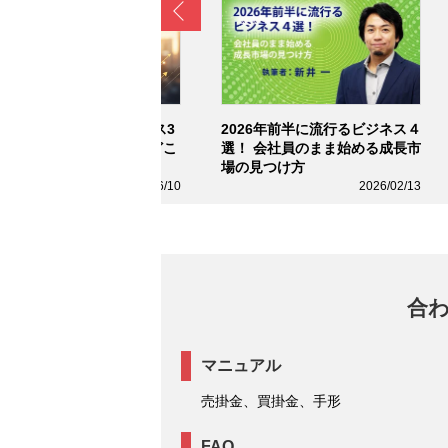
Prev
026年後半に流行るビジネス3
2026年前半に流行るビジネス４
｜AIに奪われない仕事はどこ
選！ 会社員のまま始める成長市
？
場の見つけ方
2026/06/10
2026/02/13
合
マニュアル
売掛金、買掛金、手形
FAQ