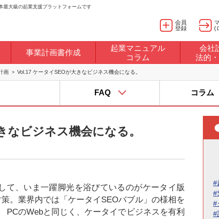
日本最大級の起業支援プラットフォームです
会員
登録
(
起業マニュアル
会社
事業計画書作成
コラム
法的・
計画
Vol.17 ケータイSEOが大きなビジネス機会になる。
FAQ
コラム
Oが大きなビジネス機会になる。
#
トして、いま一躍脚光を浴びているのがケータイ版
#
対策。業界内では「ケータイSEOバブル」の様相を
 PCのWebと同じく、ケータイでビジネスを有利