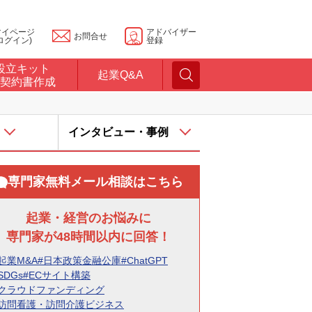
マイページ
アドバイザー
お問合せ
ログイン)
登録
設立キット
起業Q&A
契約書作成
インタビュー・事例
専門家無料メール相談はこちら
起業・経営のお悩みに
専門家が48時間以内に回答！
起業M&A
#日本政策金融公庫
#ChatGPT
SDGs
#ECサイト構築
#クラウドファンディング
#訪問看護・訪問介護ビジネス