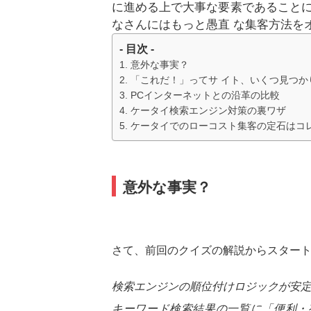
に進める上で大事な要素であること
なさんにはもっと愚直 な集客方法を
- 目次 -
意外な事実？
「これだ！」ってサ イト、いくつ見つか
PCインターネットとの沿革の比較
ケータイ検索エンジン対策の裏ワザ
ケータイでのローコスト集客の定石はコ
意外な事実？
さて、前回のクイズの解説からスター
検索エンジンの順位付けロジックが安定
キーワード検索結果の一覧に「便利・