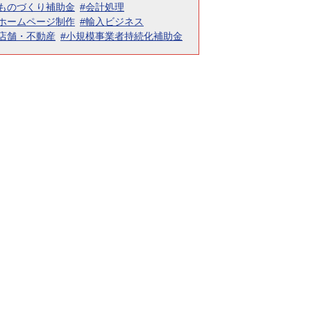
#ものづくり補助金
#会計処理
#ホームページ制作
#輸入ビジネス
#店舗・不動産
#小規模事業者持続化補助金