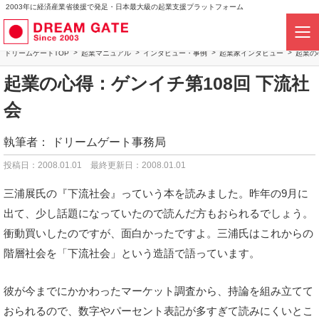
2003年に経済産業省後援で発足・日本最大級の起業支援プラットフォーム
ドリームゲートTOP
起業マニュアル
インタビュー・事例
起業家インタビュー
起業の
起業の心得：ゲンイチ第108回 下流社
会
執筆者：
ドリームゲート事務局
投稿日：2008.01.01
最終更新日：2008.01.01
三浦展氏の『下流社会』っていう本を読みました。昨年の9月に
出て、少し話題になっていたので読んだ方もおられるでしょう。
衝動買いしたのですが、面白かったですよ。三浦氏はこれからの
階層社会を「下流社会」という造語で語っています。
彼が今までにかかわったマーケット調査から、持論を組み立てて
おられるので、数字やパーセント表記が多すぎて読みにくいとこ