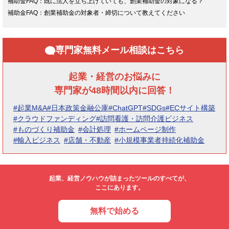
補助金FAQ：既に法人を立ち上げていても、創業補助金の対象になる？
補助金FAQ：創業補助金の対象者・締切について教えてください
専門家無料メール相談はこちら
起業・経営のお悩みに
専門家が48時間以内に回答！
#起業M&A
#日本政策金融公庫
#ChatGPT
#SDGs
#ECサイト構築
#クラウドファンディング
#訪問看護・訪問介護ビジネス
#ものづくり補助金
#会計処理
#ホームページ制作
#輸入ビジネス
#店舗・不動産
#小規模事業者持続化補助金
起業、経営ノウハウが詰まったツールのすべてが、
ここにあります。
無料で始める