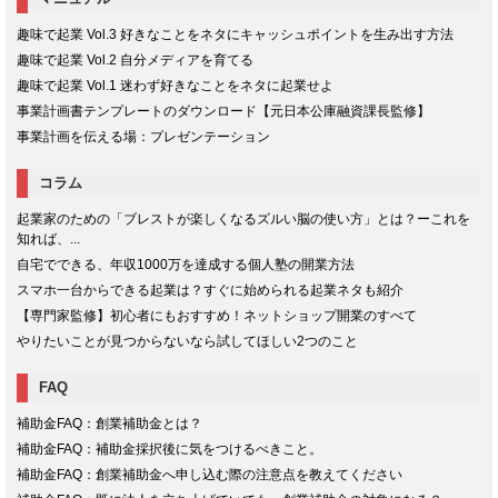
趣味で起業 Vol.3 好きなことをネタにキャッシュポイントを生み出す方法
趣味で起業 Vol.2 自分メディアを育てる
趣味で起業 Vol.1 迷わず好きなことをネタに起業せよ
事業計画書テンプレートのダウンロード【元日本公庫融資課長監修】
事業計画を伝える場：プレゼンテーション
コラム
起業家のための「ブレストが楽しくなるズルい脳の使い方」とは？ーこれを
知れば、...
自宅でできる、年収1000万を達成する個人塾の開業方法
スマホ一台からできる起業は？すぐに始められる起業ネタも紹介
【専門家監修】初心者にもおすすめ！ネットショップ開業のすべて
やりたいことが見つからないなら試してほしい2つのこと
FAQ
補助金FAQ：創業補助金とは？
補助金FAQ：補助金採択後に気をつけるべきこと。
補助金FAQ：創業補助金へ申し込む際の注意点を教えてください