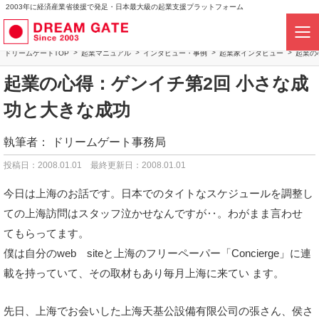
2003年に経済産業省後援で発足・日本最大級の起業支援プラットフォーム
ドリームゲートTOP
起業マニュアル
インタビュー・事例
起業家インタビュー
起業の
起業の心得：ゲンイチ第2回 小さな成
功と大きな成功
執筆者：
ドリームゲート事務局
投稿日：2008.01.01
最終更新日：2008.01.01
今日は上海のお話です。日本でのタイトなスケジュールを調整し
ての上海訪問はスタッフ泣かせなんですが‥。わがまま言わせ
てもらってます。
僕は自分のweb siteと上海のフリーペーパー「Concierge」に連
載を持っていて、その取材もあり毎月上海に来てい ます。
先日、上海でお会いした上海天基公設備有限公司の張さん、侯さ