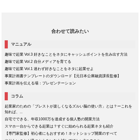
合わせて読みたい
マニュアル
趣味で起業 Vol.3 好きなことをネタにキャッシュポイントを生み出す方法
趣味で起業 Vol.2 自分メディアを育てる
趣味で起業 Vol.1 迷わず好きなことをネタに起業せよ
事業計画書テンプレートのダウンロード【元日本公庫融資課長監修】
事業計画を伝える場：プレゼンテーション
コラム
起業家のための「ブレストが楽しくなるズルい脳の使い方」とは？ーこれを
知れば、...
自宅でできる、年収1000万を達成する個人塾の開業方法
スマホ一台からできる起業は？すぐに始められる起業ネタも紹介
【専門家監修】初心者にもおすすめ！ネットショップ開業のすべて