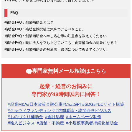
やりたいことが見つからないなら試してほしい2つのこと
FAQ
補助金FAQ：創業補助金とは？
補助金FAQ：補助金採択後に気をつけるべきこと。
補助金FAQ：創業補助金へ申し込む際の注意点を教えてください
補助金FAQ：既に法人を立ち上げていても、創業補助金の対象になる？
補助金FAQ：創業補助金の対象者・締切について教えてください
専門家無料メール相談はこちら
起業・経営のお悩みに
専門家が48時間以内に回答！
#起業M&A
#日本政策金融公庫
#ChatGPT
#SDGs
#ECサイト構築
#クラウドファンディング
#訪問看護・訪問介護ビジネス
#ものづくり補助金
#会計処理
#ホームページ制作
#輸入ビジネス
#店舗・不動産
#小規模事業者持続化補助金