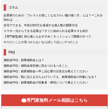
コラム
起業家のための「ブレストが楽しくなるズルい脳の使い方」とは？ーこれを
知れば、...
自宅でできる、年収1000万を達成する個人塾の開業方法
スマホ一台からできる起業は？すぐに始められる起業ネタも紹介
【専門家監修】初心者にもおすすめ！ネットショップ開業のすべて
やりたいことが見つからないなら試してほしい2つのこと
FAQ
補助金FAQ：創業補助金とは？
補助金FAQ：補助金採択後に気をつけるべきこと。
補助金FAQ：創業補助金へ申し込む際の注意点を教えてください
補助金FAQ：既に法人を立ち上げていても、創業補助金の対象になる？
補助金FAQ：創業補助金の対象者・締切について教えてください
専門家無料メール相談はこちら