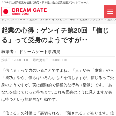
2003年に経済産業省後援で発足・日本最大級の起業支援プラットフォーム
ドリームゲートTOP
起業マニュアル
インタビュー・事例
起業家インタビュー
起業の
起業の心得：ゲンイチ第20回 「信じ
る」って受身のようですが‥
執筆者：
ドリームゲート事務局
投稿日：2008.01.01
最終更新日：2008.01.01
「信じる」って力のいることですよね。「人」やら「事業」やら
「成功」やら、僕らはいろんなものを信じますが、信じるって受
身のようですが、実は能動的で積極的な行為（活動）です。｢あ
なたを信じてじっと待ちます｣これも受身のように見えますが実
は待つという能動的な行動です。
「信じる」の対極に「裏切られる」「騙される」があります。信