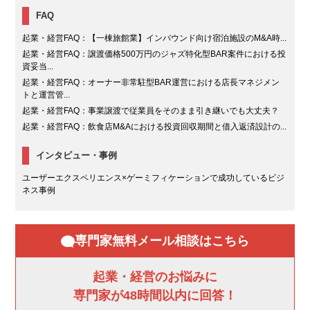
FAQ
起業・経営FAQ：【一棟旅館業】インバウンド向け宿泊施設のM&A時...
起業・経営FAQ：譲渡価格500万円のジャズ特化型BAR案件における投
資妥当...
起業・経営FAQ：オーナー非常駐型BAR運営における店長マネジメン
トと運営管...
起業・経営FAQ：事業譲渡で従業員をそのまま引き継いでも大丈夫？
起業・経営FAQ：飲食店M&Aにおける投資回収期間と借入返済設計の...
インタビュー・事例
ユーザーエクスペリエンス×ゲーミフィケーションで成功しているビジ
ネス事例
専門家無料メール相談はこちら
起業・経営のお悩みに
専門家が48時間以内に回答！