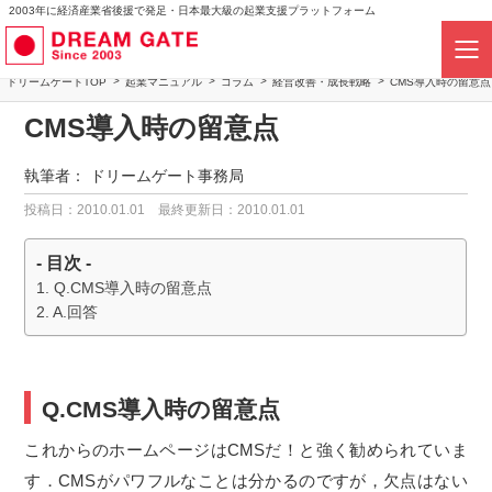
2003年に経済産業省後援で発足・日本最大級の起業支援プラットフォーム
ドリームゲートTOP
起業マニュアル
コラム
経営改善・成長戦略
CMS導入時の留意点
CMS導入時の留意点
執筆者：
ドリームゲート事務局
投稿日：2010.01.01
最終更新日：2010.01.01
- 目次 -
Q.CMS導入時の留意点
A.回答
Q.CMS導入時の留意点
これからのホームページはCMSだ！と強く勧められていま
す．CMSがパワフルなことは分かるのですが，欠点はない