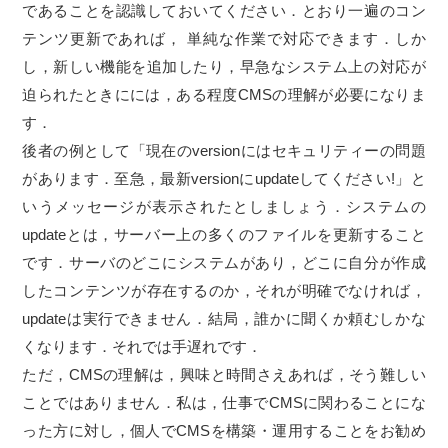
であることを認識しておいてください．とおり一遍のコン
テンツ更新であれば， 単純な作業で対応できます．しか
し，新しい機能を追加したり，早急なシステム上の対応が
迫られたときにには，ある程度CMSの理解が必要になりま
す．
後者の例として「現在のversionにはセキュリティーの問題
があります．至急，最新versionにupdateしてください!」と
いうメッセージが表示されたとしましょう．システムの
updateとは，サーバー上の多くのファイルを更新すること
です．サーバのどこにシステムがあり，どこに自分が作成
したコンテンツが存在するのか，それが明確でなければ，
updateは実行できません．結局，誰かに聞くか頼むしかな
くなります．それでは手遅れです．
ただ，CMSの理解は，興味と時間さえあれば，そう難しい
ことではありません．私は，仕事でCMSに関わることにな
った方に対し，個人でCMSを構築・運用することをお勧め