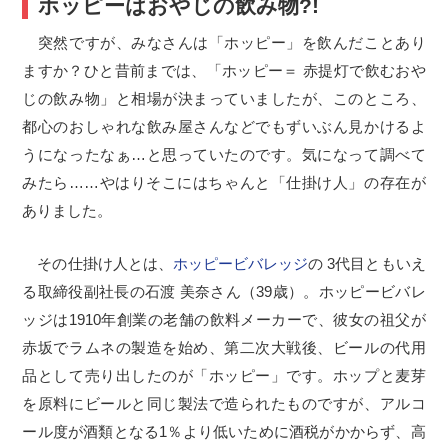
ホッピーはおやじの飲み物?!
突然ですが、みなさんは「ホッピー」を飲んだことあり
ますか？ひと昔前までは、「ホッピー＝ 赤提灯で飲むおや
じの飲み物」と相場が決まっていましたが、このところ、
都心のおしゃれな飲み屋さんなどでもずいぶん見かけるよ
うになったなぁ…と思っていたのです。気になって調べて
みたら……やはりそこにはちゃんと「仕掛け人」の存在が
ありました。
その仕掛け人とは、
ホッピービバレッジ
の 3代目ともいえ
る取締役副社長の石渡 美奈さん（39歳）。ホッピービバレ
ッジは1910年創業の老舗の飲料メーカーで、彼女の祖父が
赤坂でラムネの製造を始め、第二次大戦後、ビールの代用
品として売り出したのが「ホッピー」です。ホップと麦芽
を原料にビールと同じ製法で造られたものですが、アルコ
ール度が酒類となる1％より低いために酒税がかからず、高