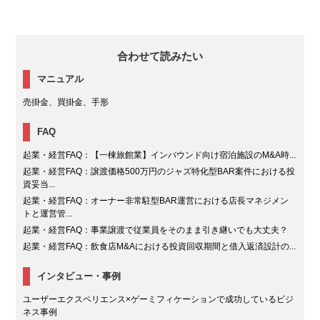
合わせて読みたい
マニュアル
売掛金、買掛金、手形
FAQ
起業・経営FAQ：【一棟旅館業】インバウンド向け宿泊施設のM&A時...
起業・経営FAQ：譲渡価格500万円のジャズ特化型BAR案件における投
資妥当...
起業・経営FAQ：オーナー非常駐型BAR運営における店長マネジメン
トと運営管...
起業・経営FAQ：事業譲渡で従業員をそのまま引き継いでも大丈夫？
起業・経営FAQ：飲食店M&Aにおける投資回収期間と借入返済設計の...
インタビュー・事例
ユーザーエクスペリエンス×ゲーミフィケーションで成功しているビジ
ネス事例