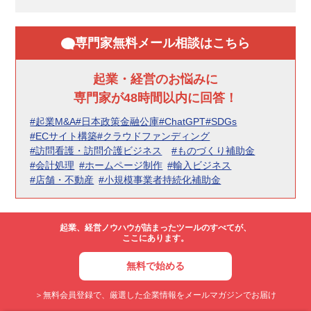
専門家無料メール相談はこちら
起業・経営のお悩みに
専門家が48時間以内に回答！
#起業M&A
#日本政策金融公庫
#ChatGPT
#SDGs
#ECサイト構築
#クラウドファンディング
#訪問看護・訪問介護ビジネス
#ものづくり補助金
#会計処理
#ホームページ制作
#輸入ビジネス
#店舗・不動産
#小規模事業者持続化補助金
起業、経営ノウハウが詰まったツールのすべてが、
ここにあります。
無料で始める
＞無料会員登録で、厳選した企業情報をメールマガジンでお届け