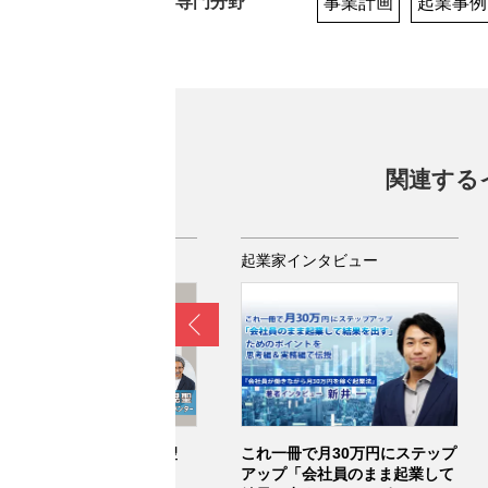
専門分野
事業計画
起業事例
関連する
業家インタビュー
起業家インタビュー
Prev
倒的成果を出す！堂本晃聖
これ一冊で月30万円にステップ
・人生リデザイン術
アップ「会社員のまま起業して