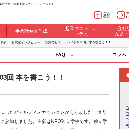
日本最大級の起業支援プラットフォームです
会員
登録
(
起業マニュアル
会社
事業計画書作成
コラム
法的・
・事例
起業家インタビュー
起業の心得：ゲンイチ第103回 本を書こう！！
FAQ
コラム
03回 本を書こう！！
#
マにしたパネルディスカッションがありました。僕も
#
に参加しました。主催はNPO独立学校です。独立学