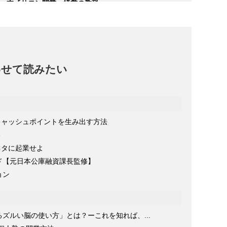
本『サロン開業・経営の教科
2021/08/2
書』著者インタビュー
2022/03/25
わせて読みたい
タにキャッシュポイントを生み出す方法
る
をネタに起業せよ
ド【元日本公庫融資課長監修】
ョン
ズルい脳の使い方」とは？ーこれを知れば、...