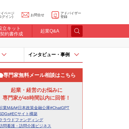
マイページ
アドバイザー
お問合せ
ログイン)
登録
設立キット
起業Q&A
契約書作成
インタビュー・事例
専門家無料メール相談はこちら
起業・経営のお悩みに
専門家が48時間以内に回答！
起業M&A
#日本政策金融公庫
#ChatGPT
SDGs
#ECサイト構築
#クラウドファンディング
#訪問看護・訪問介護ビジネス