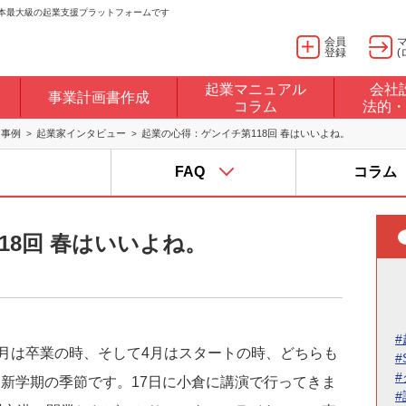
日本最大級の起業支援プラットフォームです
会員
登録
(
起業マニュアル
会社
事業計画書作成
コラム
法的・
・事例
起業家インタビュー
起業の心得：ゲンイチ第118回 春はいいよね。
FAQ
コラム
18回 春はいいよね。
#
3月は卒業の時、そして4月はスタートの時、どちらも
#
新学期の季節です。17日に小倉に講演で行ってきま