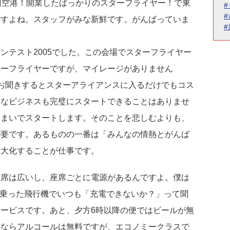
州空港！開業したばっかりのスターフライヤー！で東
ですよね。スタッフがみな新鮮です。がんばっていま
ンテスト2005でした。この会場でスターフライヤー
ターフライヤーですが、マイレージがありません
が、お聞きするとスターアライアンスに入るだけでもコス
んなビジネスも完璧にスタートできることはありませ
じまいでスタートします。そのことを悲しむよりも、
が要です。あるものの一番は「みんなの情熱とがんば
最大化することが仕事です。
座席は広いし、座席ごとに電源があるんですよ。僕は
でも乗った飛行機でいつも「充電できないか？」って聞
ービスです。あと、夕方6時以降の便ではビールが無
トならアルコールは無料ですが、エコノミークラスで