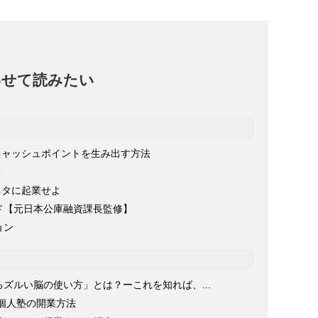
書』著者インタビュー
2022/03/25
わせて読みたい
タにキャッシュポイントを生み出す方法
る
をネタに起業せよ
ド【元日本公庫融資課長監修】
ョン
ズルい脳の使い方」とは？ーこれを知れば、...
る個人塾の開業方法