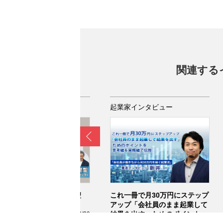
関連する
業家インタビュー
起業家インタビュー
Prev
倒的成果を出す！堂本晃聖
これ一冊で月30万円にステップ
・人生リデザイン術
アップ「会社員のまま起業して
結果を出す」ためのポイントを
2025/08/29