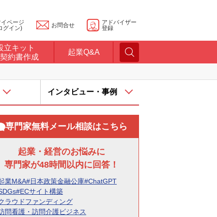
マイページ
アドバイザー
お問合せ
ログイン)
登録
設立キット
起業Q&A
契約書作成
インタビュー・事例
専門家無料メール相談はこちら
起業・経営のお悩みに
専門家が48時間以内に回答！
起業M&A
#日本政策金融公庫
#ChatGPT
SDGs
#ECサイト構築
#クラウドファンディング
#訪問看護・訪問介護ビジネス