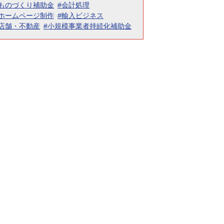
#ものづくり補助金
#会計処理
#ホームページ制作
#輸入ビジネス
#店舗・不動産
#小規模事業者持続化補助金