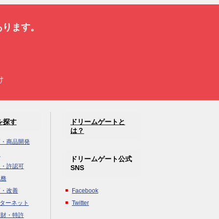
あります。
け
を探す
ドリームゲートと
は？
画・商品開発
達
ドリームゲート公式
立・許認可
SNS
税務
画・改善
Facebook
ンターネット
Twitter
知財・特許