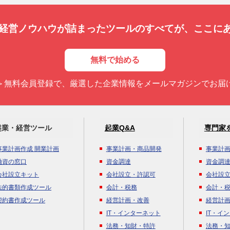
経営ノウハウが詰まったツールのすべてが、
ここに
無料で始める
＞無料会員登録で、厳選した企業情報をメールマガジンでお届
起業・経営ツール
起業Q&A
専門家
事業計画作成 開業計画
事業計画・商品開発
事業計
融資の窓口
資金調達
資金調
会社設立キット
会社設立・許認可
会社設
法的書類作成ツール
会計・税務
会計・
契約書作成ツール
経営計画・改善
経営計
IT・インターネット
IT・イ
法務・知財・特許
法務・