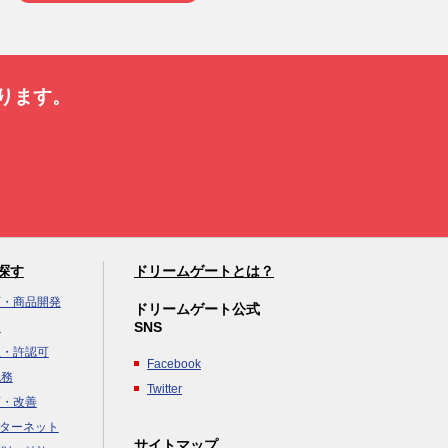
ります。
探す
ドリームゲートとは？
画・商品開発
ドリームゲート公式
SNS
達
立・許認可
Facebook
税務
Twitter
画・改善
ンターネット
×
サイトマップ