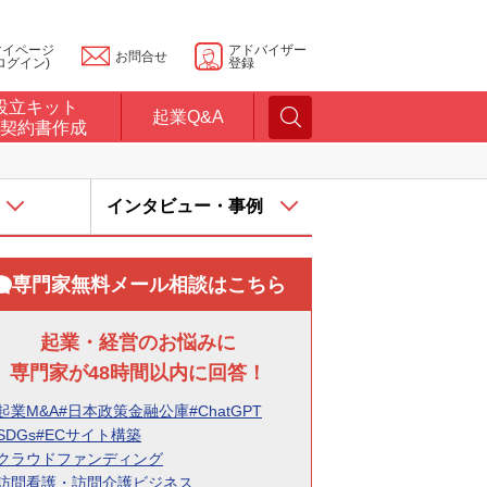
マイページ
アドバイザー
お問合せ
ログイン)
登録
設立キット
起業Q&A
契約書作成
インタビュー・事例
専門家無料メール相談はこちら
起業・経営のお悩みに
専門家が48時間以内に回答！
起業M&A
#日本政策金融公庫
#ChatGPT
SDGs
#ECサイト構築
#クラウドファンディング
#訪問看護・訪問介護ビジネス