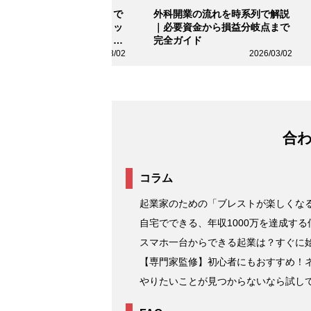
ラピストとして開業するまで
外科開業の流れを時系列で解説
流れは？費用相場からメリッ
｜必要資金から損益分岐点まで
・デメリット、成功のポイン
完全ガイド
まで徹底解説
2026/03/02
2026/03/02
合
コラム
起業家のための「ブレストが楽しくなる
自宅でできる、年収1000万を達成す
スマホ一台からできる起業は？すぐに
【専門家監修】初心者にもおすすめ！
やりたいことが見つからないなら試し