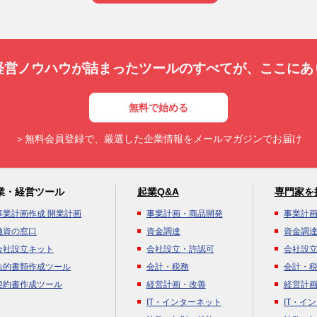
経営ノウハウが詰まったツールのすべてが、
ここにあ
無料で始める
＞無料会員登録で、厳選した企業情報をメールマガジンでお届け
業・経営ツール
起業Q&A
専門家を
事業計画作成 開業計画
事業計画・商品開発
事業計
融資の窓口
資金調達
資金調
会社設立キット
会社設立・許認可
会社設
法的書類作成ツール
会計・税務
会計・
契約書作成ツール
経営計画・改善
経営計
IT・インターネット
IT・イ