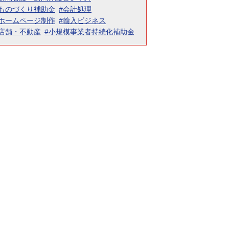
#ものづくり補助金
#会計処理
#ホームページ制作
#輸入ビジネス
#店舗・不動産
#小規模事業者持続化補助金