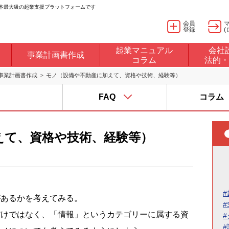
日本最大級の起業支援プラットフォームです
会員
登録
(
起業マニュアル
会社
事業計画書作成
コラム
法的・
事業計画書作成
モノ（設備や不動産に加えて、資格や技術、経験等）
FAQ
コラム
えて、資格や技術、経験等）
#
があるかを考えてみる。
#
だけではなく、「情報」というカテゴリーに属する資