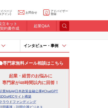
マイページ
アドバイザー
お問合せ
ログイン)
登録
設立キット
起業Q&A
契約書作成
インタビュー・事例
専門家無料メール相談はこちら
起業・経営のお悩みに
専門家が48時間以内に回答！
起業M&A
#日本政策金融公庫
#ChatGPT
SDGs
#ECサイト構築
#クラウドファンディング
#訪問看護・訪問介護ビジネス