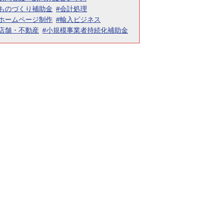
#ものづくり補助金
#会計処理
#ホームページ制作
#輸入ビジネス
#店舗・不動産
#小規模事業者持続化補助金