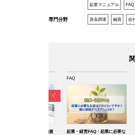
起業マニュアル
FAQ
専門分野
資金調達
融資
会
関
Q
FAQ
Prev
業・経営FAQ : 起業時に融資
起業・経営FAQ : 起業に必要な