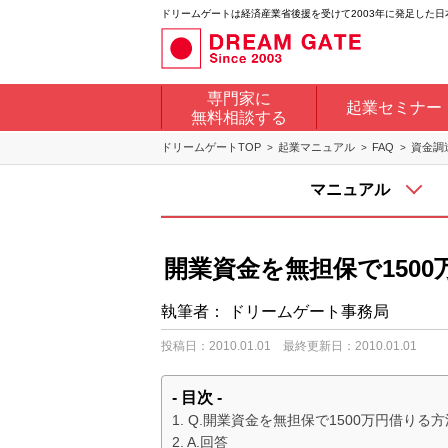
ドリームゲートは経済産業省後援を受けて2003年に発足した
専門家に
起業セミナー
無料相談する
ドリームゲートTOP
起業マニュアル
FAQ
資金調
マニュアル
開業資金を無担保で150
執筆者：
ドリームゲート事務局
投稿日：2010.01.01
最終更新日：2010.01.01
- 目次 -
Q.開業資金を無担保で1500万円借りる
A.回答