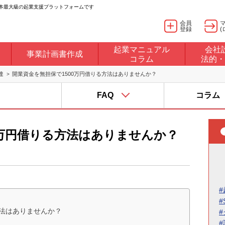
日本最大級の起業支援プラットフォームです
会員
登録
(
起業マニュアル
会社
事業計画書作成
コラム
法的・
達
開業資金を無担保で1500万円借りる方法はありませんか？
FAQ
コラム
0万円借りる方法はありませんか？
#
#
方法はありませんか？