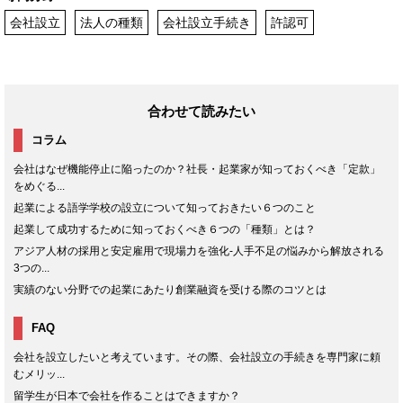
会社設立
法人の種類
会社設立手続き
許認可
合わせて読みたい
コラム
会社はなぜ機能停止に陥ったのか？社長・起業家が知っておくべき「定款」
をめぐる...
起業による語学学校の設立について知っておきたい６つのこと
起業して成功するために知っておくべき６つの「種類」とは？
アジア人材の採用と安定雇用で現場力を強化-人手不足の悩みから解放される
3つの...
実績のない分野での起業にあたり創業融資を受ける際のコツとは
FAQ
会社を設立したいと考えています。その際、会社設立の手続きを専門家に頼
むメリッ...
留学生が日本で会社を作ることはできますか？