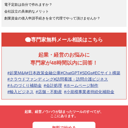
電子定款は自分で作れますか？
会社設立の具体的なメリット
創業資金の借入申請手続きを全て代理でやって頂けませんか？
専門家無料メール相談はこちら
起業・経営のお悩みに
専門家が48時間以内に回答！
#起業M&A
#日本政策金融公庫
#ChatGPT
#SDGs
#ECサイト構築
#クラウドファンディング
#訪問看護・訪問介護ビジネス
#ものづくり補助金
#会計処理
#ホームページ制作
#輸入ビジネス
#店舗・不動産
#小規模事業者持続化補助金
起業、経営ノウハウが詰まったツールのすべてが、
ここにあります。
無料で始める