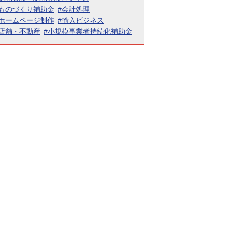
#ものづくり補助金
#会計処理
#ホームページ制作
#輸入ビジネス
#店舗・不動産
#小規模事業者持続化補助金