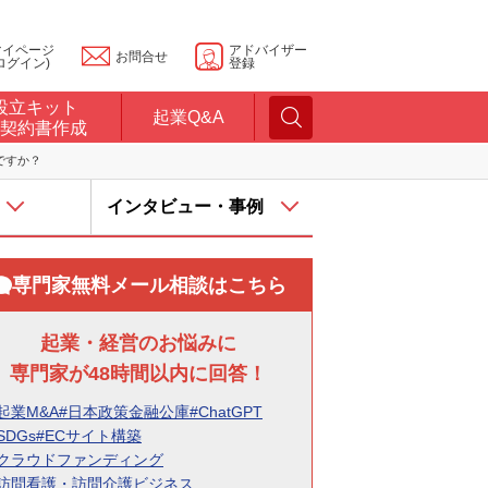
マイページ
アドバイザー
お問合せ
ログイン)
登録
設立キット
起業Q&A
契約書作成
ですか？
インタビュー・事例
専門家無料メール相談はこちら
起業・経営のお悩みに
専門家が48時間以内に回答！
起業M&A
#日本政策金融公庫
#ChatGPT
SDGs
#ECサイト構築
#クラウドファンディング
#訪問看護・訪問介護ビジネス