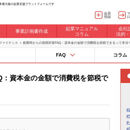
日本最大級の起業支援プラットフォームです
会員
登録
(
起業マニュアル
会社
事業計画書作成
コラム
法的・
ファイナンス
創業時からの節税対策FAQ：資本金の金額で消費税を節税できるって本当
FAQ
コラム
Q：資本金の金額で消費税を節税で
#
#