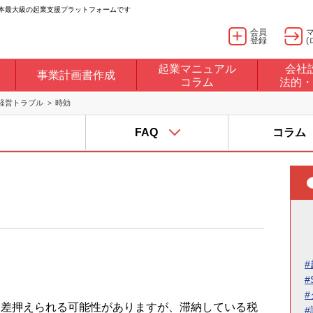
日本最大級の起業支援プラットフォームです
会員
登録
(
起業マニュアル
会社
事業計画書作成
コラム
法的・
経営トラブル
時効
FAQ
コラム
#
#
を差押えられる可能性がありますが、滞納している税