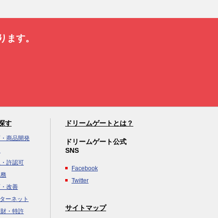
ります。
探す
ドリームゲートとは？
画・商品開発
ドリームゲート公式
SNS
達
立・許認可
Facebook
税務
Twitter
画・改善
ンターネット
サイトマップ
知財・特許