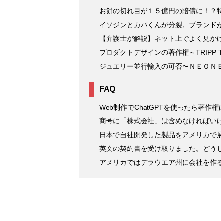
お餅の切れ目が１５億円の賠償に！？
イソジンとカバくんが分裂。ブランド
【弁護士が解説】ネット上でよく見か
プロダクトデザインの著作権～TRIPP T
ジュエリー並行輸入の可否〜ＮＥＯＮ
FAQ
Web制作でChatGPTを使ったら著作
商号に「株式会社」は含めなければい
日本で自社開発した製品をアメリカで展
英文の契約書を受け取りました。どう
アメリカではデラウエア州に会社を作