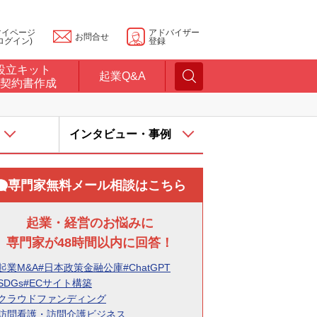
マイページ
アドバイザー
お問合せ
ログイン)
登録
設立キット
起業Q&A
契約書作成
インタビュー・事例
専門家無料メール相談はこちら
起業・経営のお悩みに
専門家が48時間以内に回答！
起業M&A
#日本政策金融公庫
#ChatGPT
SDGs
#ECサイト構築
#クラウドファンディング
#訪問看護・訪問介護ビジネス