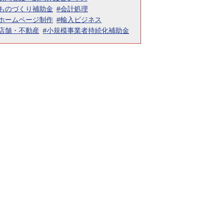
#ものづくり補助金
#会計処理
#ホームページ制作
#輸入ビジネス
#店舗・不動産
#小規模事業者持続化補助金