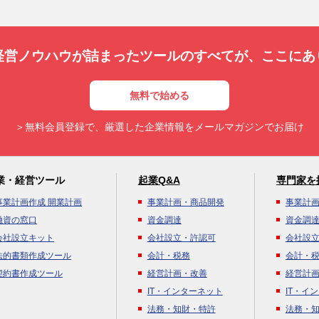
経営ノウハウが詰まったツールのすべてが、
ここにあ
無料で始める
＞無料会員登録で、厳選した企業情報をメールマガジンでお届け
業・経営ツール
起業Q&A
専門家を
事業計画作成 開業計画
事業計画・商品開発
事業計
融資の窓口
資金調達
資金調
会社設立キット
会社設立・許認可
会社設
法的書類作成ツール
会計・税務
会計・
契約書作成ツール
経営計画・改善
経営計
IT・インターネット
IT・イ
法務・知財・特許
法務・