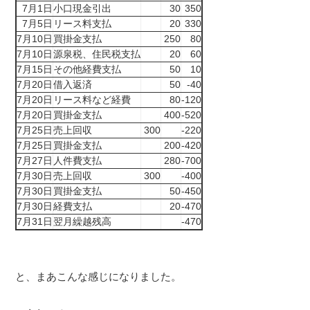
7月1日
小口現金引出
30
350
7月5日
リース料支払
20
330
7月10日
買掛金支払
250
80
7月10日
源泉税、住民税支払
20
60
7月15日
その他経費支払
50
10
7月20日
借入返済
50
-40
7月20日
リース料など経費
80
-120
7月20日
買掛金支払
400
-520
7月25日
売上回収
300
-220
7月25日
買掛金支払
200
-420
7月27日
人件費支払
280
-700
7月30日
売上回収
300
-400
7月30日
買掛金支払
50
-450
7月30日
経費支払
20
-470
7月31日
翌月繰越残高
-470
と、まあこんな感じになりました。