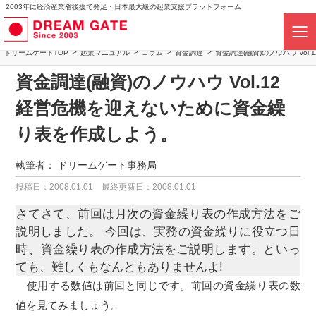
2003年に経済産業省後援で発足・日本最大級の起業支援プラットフォーム
ドリームゲートTOP
起業マニュアル
コラム
資金調達
資金調達(融資)のノウハウ Vo
資金調達(融資)のノウハウ Vol.12
経営危機を迎えないために資金繰
り表を作成しよう。
執筆者：
ドリームゲート事務局
投稿日：2008.01.01
最終更新日：2008.01.01
さてさて、前回は月次の資金繰り表の作成方法をご
説明しました。 今回は、実務の資金繰りに役立つ日
時、資金繰り表の作成方法をご説明します。といっ
ても、難しくもなんともありませんよ!
使用する数値は前回と同じです。前回の資金繰り表の数
値を見てみましょう。