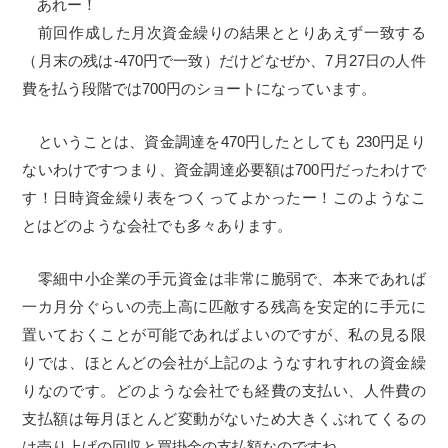
あれー！
前回作成した月次資金繰りの結果ととりあえず一致する
（月末の残は-470円で一致）だけどなぜか、7月27日の人件
費を払う段階では700円のショートになっています。
ということは、資金調達を470円したとしても 230円足り
ないわけですつまり、資金調達必要額は700円だったわけで
す！日時資金繰り表をつくってよかったー！このようなこ
とはどのような会社でも多々あります。
零細中小企業の手元資金は非常に脆弱で、本来であれば
一カ月分ぐらいの売上高に匹敵する残高を安定的に手元に
置いておくことが可能であればよいのですが、私の見る限
りでは、ほとんどの会社が上記のようなすれすれの資金繰
りなのです。どのような会社でも経費の支払い、人件費の
支払額は毎月ほとんど変動がないため大きくぶれてくるの
は売り上げの回収と買掛金の支払額なのですね。