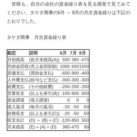
皆様も、自分の会社の資金繰り表を見る感覚で見てみて
ください。タケダ商事の6月 ～ 8月の月次資金繰りは下記の
とおりでした。
タケダ商事 月次資金繰り表
勘定
説明
6月
7月
8月
月初残高
(前月末残高(A))
500
380
-470
売掛金回収
(売上金回収額)
1000
600
1500
原価支払
(買掛金支払)
-600
-900
-400
人件費支払
(給与など支払)
-300
-300
-300
経費支払
(その他経費)
-200
-200
-200
営業収支
(以上を差引(B))
-100
-800
600
資金調達
(借入調達)
0
0
0
借入返済
(毎月の返済)
-20
-50
-50
財務収支
(以上を差引(C))
-20
-50
-50
収支合計
(D) ＝ (B) + (C)
-120
-850
550
月末残高
(E) = (A) + (D)
380
-470
80