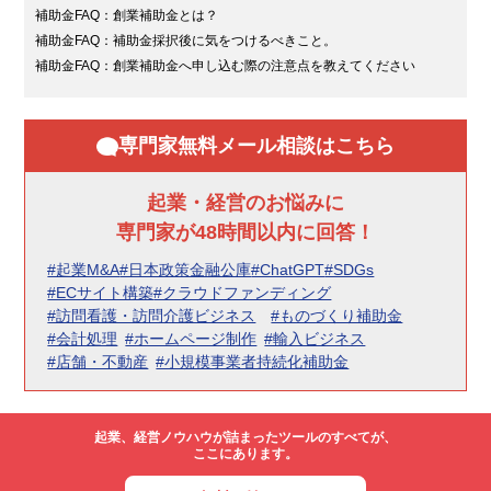
補助金FAQ：創業補助金とは？
補助金FAQ：補助金採択後に気をつけるべきこと。
補助金FAQ：創業補助金へ申し込む際の注意点を教えてください
専門家無料メール相談はこちら
起業・経営のお悩みに
専門家が48時間以内に回答！
#起業M&A
#日本政策金融公庫
#ChatGPT
#SDGs
#ECサイト構築
#クラウドファンディング
#訪問看護・訪問介護ビジネス
#ものづくり補助金
#会計処理
#ホームページ制作
#輸入ビジネス
#店舗・不動産
#小規模事業者持続化補助金
起業、経営ノウハウが詰まったツールのすべてが、
ここにあります。