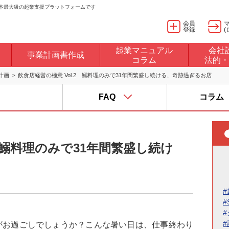
日本最大級の起業支援プラットフォームです
会員
登録
(
起業マニュアル
会社
事業計画書作成
コラム
法的・
計画
飲食店経営の極意 Vol.2 鰯料理のみで31年間繁盛し続ける、奇跡過ぎるお店
FAQ
コラム
2 鰯料理のみで31年間繁盛し続け
#
#
がお過ごしでしょうか？こんな暑い日は、仕事終わり