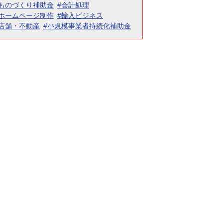
#ものづくり補助金
#会計処理
#ホームページ制作
#輸入ビジネス
#店舗・不動産
#小規模事業者持続化補助金