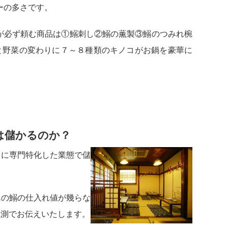
ーの多さです。
が必ず頼む商品は①鰯刺し②鰯の薫製③鰯のつみれ椀
と野菜の変わりに７～８種類のキノコがお鍋を豪華に
）
は儲かるのか？
うに専門特化した業態で儲
んの鰯の仕入れ値が幾らな
憶測でお伝えいたします。