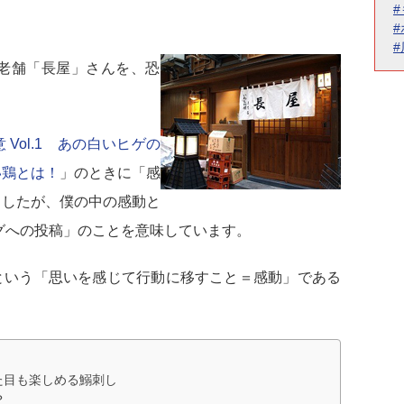
！
の老舗「長屋」さんを、恐
Vol.1 あの白いヒゲの
い鶏とは！
」のときに「感
ましたが、僕の中の感動と
グへの投稿」のことを意味しています。
という「思いを感じて行動に移すこと＝感動」である
見た目も楽しめる鰯刺し
？