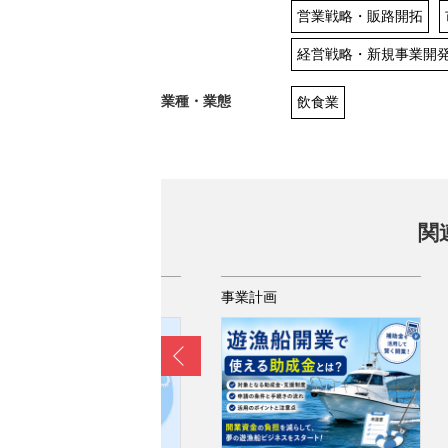
営業戦略・販路開拓
経営戦略・新規事業開
業種・業態
飲食業
関
業計画
事業計画
Prev