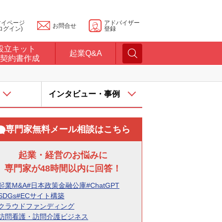
マイページ
アドバイザー
お問合せ
ログイン)
登録
設立キット
起業Q&A
契約書作成
インタビュー・事例
専門家無料メール相談はこちら
起業・経営のお悩みに
専門家が48時間以内に回答！
起業M&A
#日本政策金融公庫
#ChatGPT
SDGs
#ECサイト構築
#クラウドファンディング
#訪問看護・訪問介護ビジネス