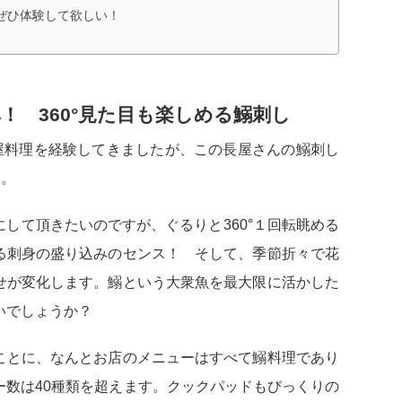
ぜひ体験して欲しい！
！ 360°見た目も楽しめる鰯刺し
屋料理を経験してきましたが、この長屋さんの鰯刺し
た。
にして頂きたいのですが、ぐるりと360°１回転眺める
る刺身の盛り込みのセンス！ そして、季節折々で花
せが変化します。鰯という大衆魚を最大限に活かした
いでしょうか？
ことに、なんとお店のメニューはすべて鰯料理であり
ー数は40種類を超えます。クックパッドもびっくりの