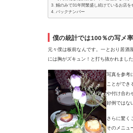
鰯のみで31年間繁盛し続けているお店を
バックナンバー
僕の統計では100％の写メ率
元々僕は板前なんです。一とおり居酒
には胸がズキュン！と打ち抜かれまし
写真を参考
ことができ
や付け合わ
好例ではな
さらに驚く
そのメニュ