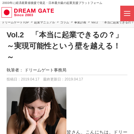
2003年に経済産業省後援で発足・日本最大級の起業支援プラットフォーム
ドリームゲートTOP
起業マニュアル
コラム
事業計画
Vol.2 「本当に起業できる
Vol.2 「本当に起業できるの？」
～実現可能性という壁を越える！
～
執筆者：
ドリームゲート事務局
投稿日：2019.04.17
最終更新日：2019.04.17
皆さん、こんにちは。ドリー