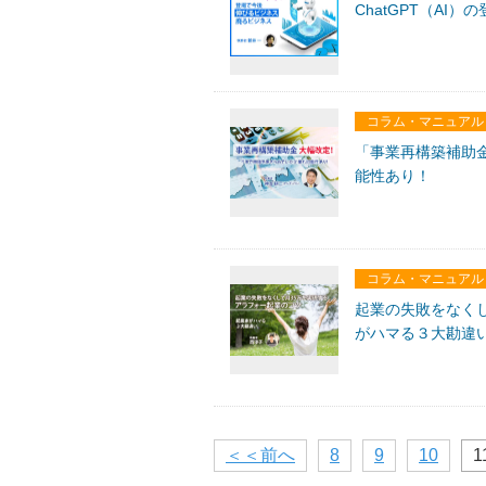
ChatGPT（A
コラム・マニュアル
「事業再構築補助
能性あり！
コラム・マニュアル
起業の失敗をなくし
がハマる３大勘違
＜＜前へ
8
9
10
1