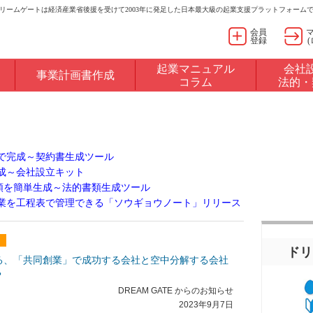
リームゲートは経済産業省後援を受けて2003年に発足した日本最大級の起業支援プラットフォーム
会員
登録
起業マニュアル
会社
事業計画書作成
コラム
法的・
で完成～契約書生成ツール
成～会社設立キット
書類を簡単生成～法的書類生成ツール
業を工程表で管理できる「ソウギョウノート」リリース
ドリ
る、「共同創業」で成功する会社と空中分解する会社
？
DREAM GATE からのお知らせ
2023年9月7日