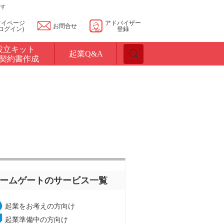
です
マイページ
アドバイザー
お問合せ
(ログイン)
登録
設立キット
起業Q&A
契約書作成
ームゲートのサービス一覧
起業をお考えの方向け
起業準備中の方向け