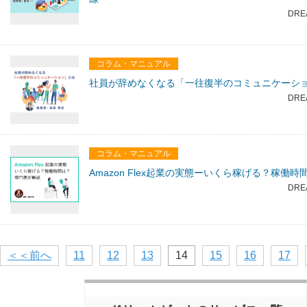
DRE
コラム・マニュアル
社員が辞めなくなる「一往復半のコミュニケーシ
DRE
コラム・マニュアル
Amazon Flex起業の実態ーいくら稼げる？稼働
DRE
＜＜前へ
11
12
13
14
15
16
17