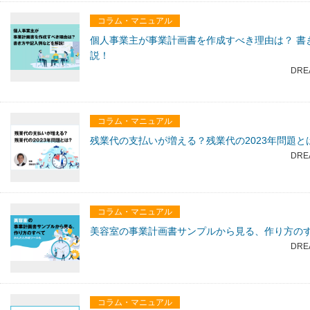
コラム・マニュアル
個人事業主が事業計画書を作成すべき理由は？ 書
説！
DRE
コラム・マニュアル
残業代の支払いが増える？残業代の2023年問題と
DRE
コラム・マニュアル
美容室の事業計画書サンプルから見る、作り方の
DRE
コラム・マニュアル