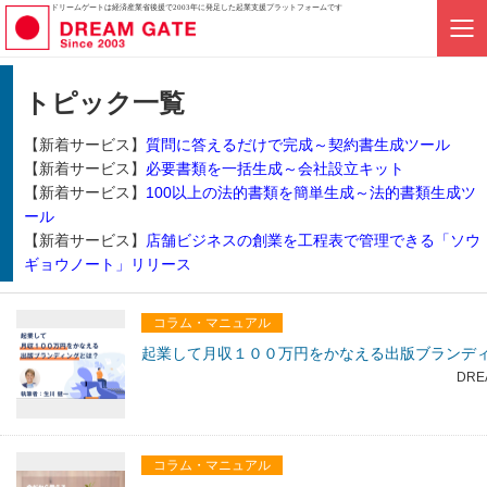
ドリームゲートは経済産業省後援で2003年に発足した起業支援プラットフォームです
トピック一覧
【新着サービス】
質問に答えるだけで完成～契約書生成ツール
【新着サービス】
必要書類を一括生成～会社設立キット
【新着サービス】
100以上の法的書類を簡単生成～法的書類生成ツ
ール
【新着サービス】
店舗ビジネスの創業を工程表で管理できる「ソウ
ギョウノート」リリース
コラム・マニュアル
起業して月収１００万円をかなえる出版ブランデ
DRE
コラム・マニュアル