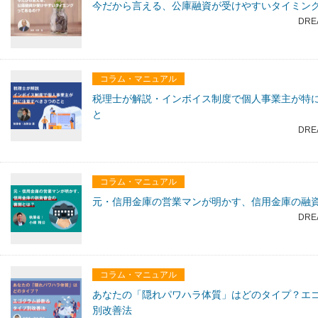
今だから言える、公庫融資が受けやすいタイミン
DRE
コラム・マニュアル
税理士が解説・インボイス制度で個人事業主が特
と
DRE
コラム・マニュアル
元・信用金庫の営業マンが明かす、信用金庫の融
DRE
コラム・マニュアル
あなたの「隠れパワハラ体質」はどのタイプ？エ
別改善法