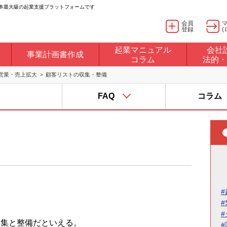
日本最大級の起業支援プラットフォームです
会員
登録
(
起業マニュアル
会社
事業計画書作成
コラム
法的・
営業・売上拡大
顧客リストの収集・整備
FAQ
コラム
#
#
収集と整備だといえる。