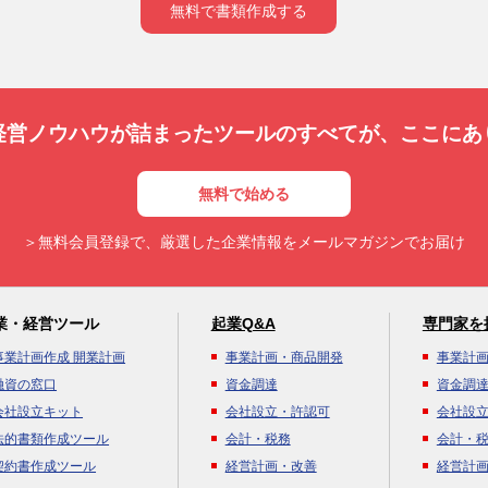
無料で書類作成する
経営ノウハウが詰まったツールのすべてが、
ここにあ
無料で始める
＞無料会員登録で、厳選した企業情報をメールマガジンでお届け
業・経営ツール
起業Q&A
専門家を
事業計画作成 開業計画
事業計画・商品開発
事業計
融資の窓口
資金調達
資金調
会社設立キット
会社設立・許認可
会社設
法的書類作成ツール
会計・税務
会計・
契約書作成ツール
経営計画・改善
経営計