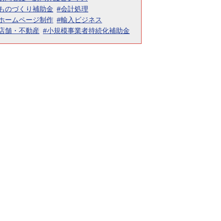
#ものづくり補助金
#会計処理
#ホームページ制作
#輸入ビジネス
#店舗・不動産
#小規模事業者持続化補助金