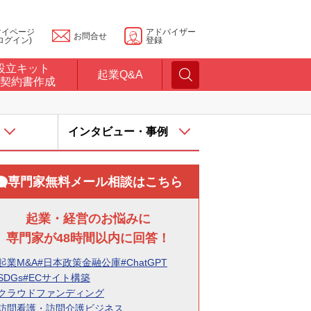
マイページ
アドバイザー
お問合せ
ログイン)
登録
設立キット
起業Q&A
契約書作成
インタビュー・事例
専門家無料メール相談はこちら
起業・経営のお悩みに
専門家が48時間以内に回答！
起業M&A
#日本政策金融公庫
#ChatGPT
SDGs
#ECサイト構築
#クラウドファンディング
#訪問看護・訪問介護ビジネス