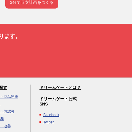
3分で収支計画をつくる
ります。
探す
ドリームゲートとは？
画・商品開発
ドリームゲート公式
SNS
達
立・許認可
Facebook
税務
Twitter
画・改善