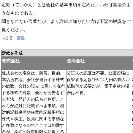
定款（ていかん）とは会社の基本事項を定めた、いわば憲法のよ
うなものである。
聞きなれない言葉だが、より詳細に知りたい方は下記の解説をご
覧ください。
→
1-2 定款
定款を作成
株式会社
合同会社
株式会社の場合は、商号、目的、
公証人の認証は不要。公証役場に
本店所在地、会社が発行する株式
保管する定款1部に4万円の収入印
の総数、会社の設立 に際して発行
紙貼付が必要だが、電子定款の場
する株式の総数、会社が公告をす
合は不要。
る方法、発起人の氏名と住所、こ
れらが絶対に記載すべき事項。相
対的記載事項や任意的記載事項は
株式や株主、役員に関する事柄な
ど多数になるのでここでは割愛す
るが、株式の譲渡制限を記載する