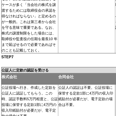
ケースが多く「当会社の株式を譲
渡するためには取締役会の承認を
得なければならない」と定めるの
が一般的。これは第三者から会社
を守る意味で重要である。なお、
株式の譲渡制限をした場合には、
取締役や監査役の任期を最長10 年
まで延ばせるので必要であればそ
のことも記載しておく。
STEP7
公証人に定款の認証を受ける
株式会社
合同会社
公証役場へ行き、作成した定款を
公証人の認証は不要。公証役場に
公証人に認証してもらう。この
保管する定款1部に4万円の収入印
時、認証手数料5万円程度と、公証
紙貼付が必要だが、電子定款の場
役場に保管する定款1部に4万円の
合は不要。
収入印紙貼付が必要だが、電子定