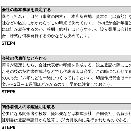
会社の基本事項を決定する
商号（社名）、目的（事業の内容）、本店所在地、資本金（出資額）
社などの区別にかかわらずこの時点で決めておく。そのほか会計年度
には誰が就任するのか、報酬（給料）はどうするか、設立費用は会社
合、株式は何株発行するのかなども決めておく。
STEP4
会社の代表印などを作る
商号が確定したら、会社代表者の印鑑を作成する。設立登記の際にこ
たその後の契約書作成時などでも代表者印は必要。この時に合わせて
の入ったゴム印なども一緒につくっておくといい。印鑑作成代金は一式
文から2日～１週間ほどかかるので、早めに注文しておこう。
STEP5
関係者個人の印鑑証明を取る
必要になる関係者や枚数、提出先などは株式会社、合同会社、合資会
証明書は登記申請日から逆算して3カ月以内に発行されたものである。
STEP6