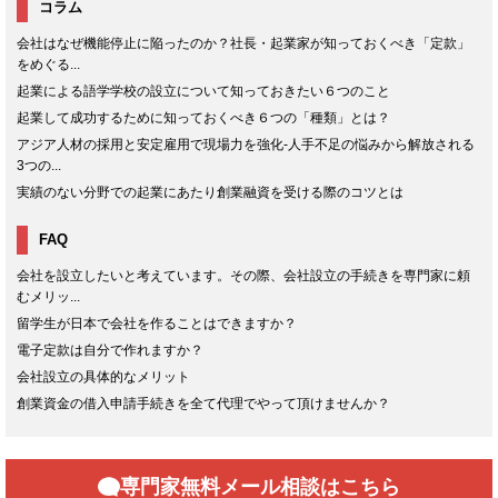
コラム
会社はなぜ機能停止に陥ったのか？社長・起業家が知っておくべき「定款」
をめぐる...
起業による語学学校の設立について知っておきたい６つのこと
起業して成功するために知っておくべき６つの「種類」とは？
アジア人材の採用と安定雇用で現場力を強化-人手不足の悩みから解放される
3つの...
実績のない分野での起業にあたり創業融資を受ける際のコツとは
FAQ
会社を設立したいと考えています。その際、会社設立の手続きを専門家に頼
むメリッ...
留学生が日本で会社を作ることはできますか？
電子定款は自分で作れますか？
会社設立の具体的なメリット
創業資金の借入申請手続きを全て代理でやって頂けませんか？
専門家無料メール相談はこちら