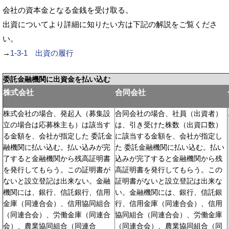
会社の資本金となる金銭を受け取る。
出資についてより詳細に知りたい方は下記の解説をご覧くださ
い。
→
1-3-1 出資の履行
委託金融機関に出資金を払い込む
株式会社
合同会社
株式会社の場合、発起人（募集設
合同会社の場合、社員（出資者）
立の場合は応募株主も）は該当す
は、引き受けた株数（出資口数）
る金額を、会社が指定した 委託金
に該当する金額を、会社が指定し
融機関に払い込む。払い込みが完
た 委託金融機関に払い込む。払い
了すると金融機関から残高証明書
込みが完了すると金融機関から残
を発行してもらう。この証明書が
高証明書を発行してもらう。この
ないと設立登記は出来ない。金融
証明書がないと設立登記は出来な
機関には、銀行、信託銀行、信用
い。金融機関には、銀行、信託銀
金庫（同連合会）、信用協同組合
行、信用金庫（同連合会）、信用
（同連合会）、労働金庫（同連合
協同組合（同連合会）、労働金庫
会）、農業協同組合（同連合
（同連合会）、農業協同組合（同