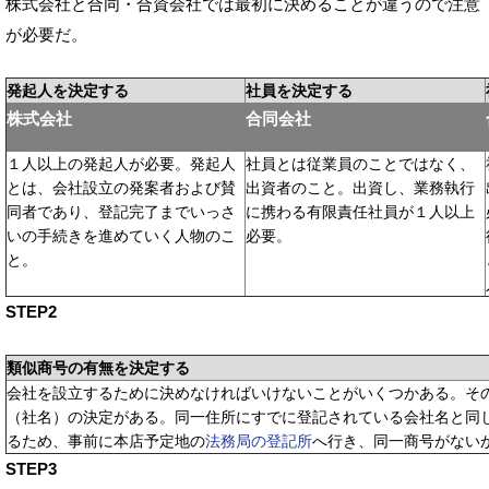
株式会社と合同・合資会社では最初に決めることが違うので注意
が必要だ。
発起人を決定する
社員を決定する
株式会社
合同会社
１人以上の発起人が必要。発起人
社員とは従業員のことではなく、
とは、会社設立の発案者および賛
出資者のこと。出資し、業務執行
同者であり、登記完了までいっさ
に携わる有限責任社員が１人以上
いの手続きを進めていく人物のこ
必要。
と。
STEP2
類似商号の有無を決定する
会社を設立するために決めなければいけないことがいくつかある。そ
（社名）の決定がある。同一住所にすでに登記されている会社名と同
るため、事前に本店予定地の
法務局の登記所
へ行き、同一商号がない
STEP3