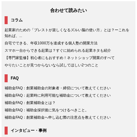
合わせて読みたい
コラム
起業家のための「ブレストが楽しくなるズルい脳の使い方」とは？ーこれを
知れば、...
自宅でできる、年収1000万を達成する個人塾の開業方法
スマホ一台からできる起業は？すぐに始められる起業ネタも紹介
【専門家監修】初心者にもおすすめ！ネットショップ開業のすべて
やりたいことが見つからないなら試してほしい2つのこと
FAQ
補助金FAQ：創業補助金の対象者・締切について教えてください
補助金FAQ：起業時に利用可能な補助金について教えてください
補助金FAQ：創業補助金とは？
補助金FAQ：補助金採択後に気をつけるべきこと。
補助金FAQ：創業補助金へ申し込む際の注意点を教えてください
インタビュー・事例