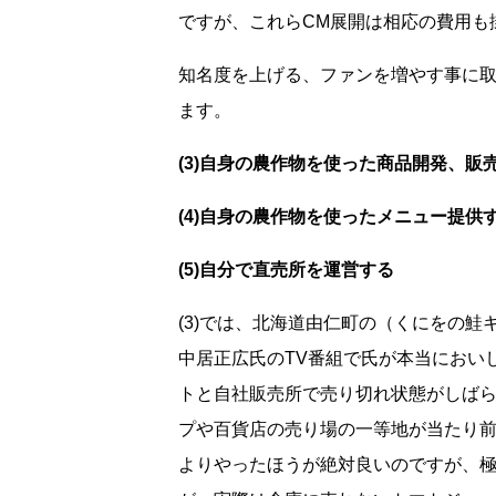
ですが、これらCM展開は相応の費用も
知名度を上げる、ファンを増やす事に
ます。
(3)自身の農作物を使った商品開発、販
(4)自身の農作物を使ったメニュー提供
(5)自分で直売所を運営する
(3)では、北海道由仁町の（くにをの鮭
中居正広氏のTV番組で氏が本当におい
トと自社販売所で売り切れ状態がしば
プや百貨店の売り場の一等地が当たり
よりやったほうが絶対良いのですが、