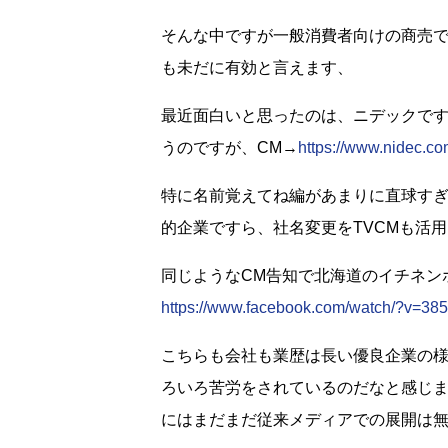
そんな中ですが一般消費者向けの商売で
も未だに有効と言えます、
最近面白いと思ったのは、ニデックで
うのですが、CM→
https://www.nidec.co
特に名前覚えてね編があまりに直球す
的企業ですら、社名変更をTVCMも活
同じようなCM告知で北海道のイチネン
https://www.facebook.com/watch/?v=3
こちらも会社も業歴は長い優良企業の
ろいろ苦労をされているのだなと感じま
にはまだまだ従来メディアでの展開は