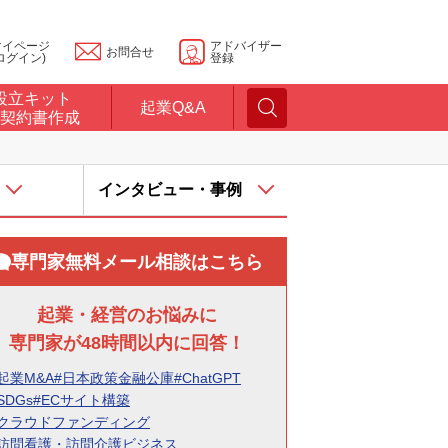
マイページ
アドバイザー
お問合せ
ログイン)
登録
設立キット
起業Q&A
契約書作成
。
インタビュー・事例
専門家無料メール相談はこちら
起業・経営のお悩みに
専門家が48時間以内に回答！
起業M&A
#日本政策金融公庫
#ChatGPT
SDGs
#ECサイト構築
#クラウドファンディング
#訪問看護・訪問介護ビジネス