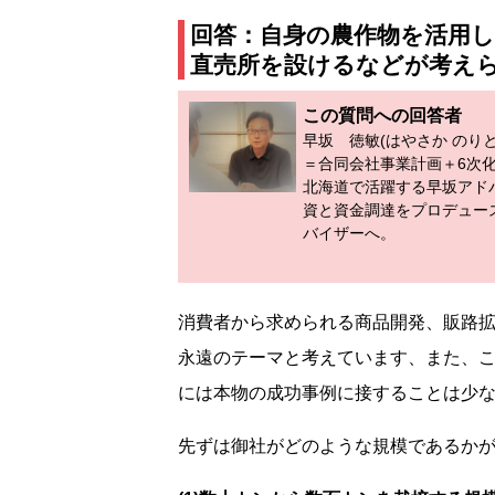
回答：
自身の農作物を活用
直売所を設けるなどが考え
この質問への回答者
早坂 徳敏(はやさか のり
＝合同会社事業計画＋6次化
北海道で活躍する早坂アド
資と資金調達をプロデュー
バイザーへ。
消費者から求められる商品開発、販路
永遠のテーマと考えています、また、
には本物の成功事例に接することは少
先ずは御社がどのような規模であるか