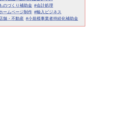
#ものづくり補助金
#会計処理
#ホームページ制作
#輸入ビジネス
#店舗・不動産
#小規模事業者持続化補助金