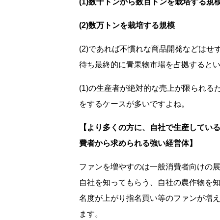
(1)数十トンから数百トンを栽培する規
(2)数万トンを栽培する規模
(2)であれば不慣れな商品開発などは
待ち最終的に青果物市場を占拠すると
(1)の生産者が絶対的な売上が限られ
をするケースが多いですよね。
【より多くの方に、自社で生産してい
費者から求められる強い経営体】
ファンを増やすのは一般消費者向けの
自社を知ってもらう、自社の農作物を
名度が上がり指名買い等のファンが増
ます。