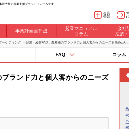
日本最大級の起業支援プラットフォームです
会員
登録
(
起業マニュアル
会社
事業計画書作成
コラム
法的・
マーケティング
起業・経営FAQ：農産物のブランド力と個人客からのニーズを高めたい
FAQ
コラム
のブランド力と個人客からのニーズ
#
#