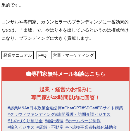
果的です。
コンサルや専門家、カウンセラーのブランディングに一番効果的
なのは、「出版」で、やはり本を出しているというのは権威付け
になり、ブランディングに大きく貢献します。
起業マニュアル
FAQ
営業・マーケティング
専門家無料メール相談はこちら
起業・経営のお悩みに
専門家が48時間以内に回答！
#起業M&A
#日本政策金融公庫
#ChatGPT
#SDGs
#ECサイト構築
#クラウドファンディング
#訪問看護・訪問介護ビジネス
#ものづくり補助金
#会計処理
#ホームページ制作
#輸入ビジネス
#店舗・不動産
#小規模事業者持続化補助金