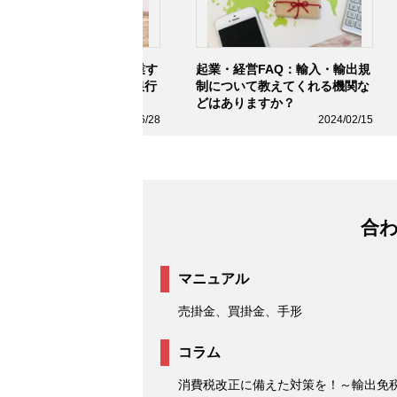
業・経営FAQ：海外で起業す
起業・経営FAQ：輸入・輸出規
際、日本と海外どちらの銀行
制について教えてくれる機関な
ら借りるのが良いですか？
どはありますか？
2024/06/28
2024/02/15
合
マニュアル
売掛金、買掛金、手形
コラム
消費税改正に備えた対策を！～輸出免