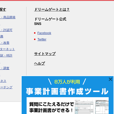
探す
ドリームゲートとは？
画・商品開発
ドリームゲート公式
SNS
達
立・許認可
Facebook
税務
Twitter
画・改善
ンターネット
サイトマップ
知財・特許
援
×
ヘルプ
析・調査
務
ジネス
コーチング