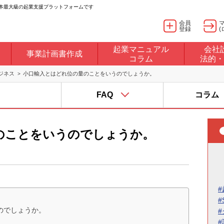
日本最大級の起業支援プラットフォームです
会員
登録
(
起業マニュアル
会社
事業計画書作成
コラム
法的・
ジネス
小口輸入とはどれ位の量のことをいうのでしょうか。
FAQ
コラム
のことをいうのでしょうか。
#
#
のでしょうか。