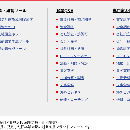
業・経営ツール
起業Q&A
専門家を
事業計画作成 開業計画
事業計画・商品開発
事業計
融資の窓口
資金調達
資金調
会社設立キット
会社設立・許認可
会社設
法的書類作成ツール
会計・税務
会計・
契約書作成ツール
経営計画・改善
経営計
IT・インターネット
IT・イ
法務・知財・特許
法務・
集客支援
集客支
市場分析・調査
市場分
人事労務
人事労
海外ビジネス
海外ビ
研修・コーチング
研修・
都新宿区四谷1-18 綿半野原ビル別館8階
年4月に発足した日本最大級の起業支援プラットフォームです。