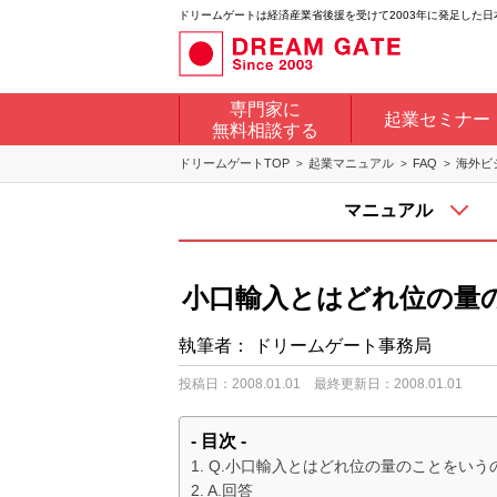
ドリームゲートは経済産業省後援を受けて2003年に発足した
専門家に
起業セミナー
無料相談する
ドリームゲートTOP
起業マニュアル
FAQ
海外ビ
マニュアル
小口輸入とはどれ位の量
執筆者：
ドリームゲート事務局
投稿日：2008.01.01
最終更新日：2008.01.01
- 目次 -
Q.小口輸入とはどれ位の量のことをいう
A.回答