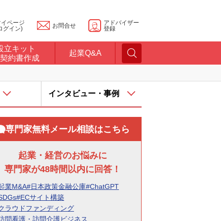
マイページ
アドバイザー
お問合せ
ログイン)
登録
設立キット
起業Q&A
契約書作成
インタビュー・事例
専門家無料メール相談はこちら
起業・経営のお悩みに
専門家が48時間以内に回答！
起業M&A
#日本政策金融公庫
#ChatGPT
SDGs
#ECサイト構築
#クラウドファンディング
#訪問看護・訪問介護ビジネス