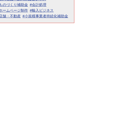
#ものづくり補助金
#会計処理
#ホームページ制作
#輸入ビジネス
#店舗・不動産
#小規模事業者持続化補助金