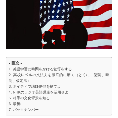
- 目次 -
英語学習に時間をかける覚悟をする
高校レベルの文法力を徹底的に磨く（とくに、冠詞、時
制、仮定法）
ネイティブ講師信仰を捨てよ
NHKのラジオ英語講座を活用せよ
相手の文化背景を知る
最後に
バックナンバー