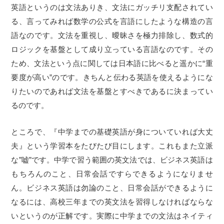
英語というのは文法ありき、文法にガッチリ支配されてい
る、言ってみれば数学の公式を言語にしたような構造の言
語なのです。文法を重視し、曖昧さを極力排除し、数式的
ロジックを基盤として成り立っている言語なのです。その
ため、文法という点に関しては日本語に比べると遥かに“重
要度が高い”のです。きちんと伝わる英語を使えるようにな
りたいのであれば文法を基盤とすべきであるに決まってい
るのです。
ところで、『中学までの基礎英語が身についていれば大丈
夫』という学習本をたびたび目にします。これもまた立派
な”嘘”です。中学で習う範囲の英文法では、ビジネス英語は
もちろんのこと、日常会話ですらできるようになりませ
ん。ビジネス英語は勿論のこと、日常会話ができるように
なるには、高校三年までの英文法を習得しなければならな
いというのが正解です。実際に中学までの文法はネイティ