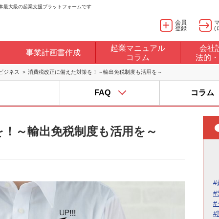
日本最大級の起業支援プラットフォームです
会員
登録
(
起業マニュアル
会社
事業計画書作成
コラム
法的・
ビジネス
消費税改正に備えた対策を！～輸出免税制度も活用を～
FAQ
コラム
を！～輸出免税制度も活用を～
#
#