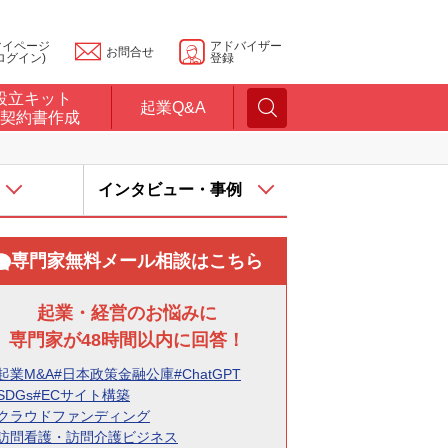
マイページ
アドバイザー
お問合せ
ログイン)
登録
設立キット
起業Q&A
契約書作成
インタビュー・事例
専門家無料メール相談はこちら
起業・経営のお悩みに
専門家が48時間以内に回答！
起業M&A
#日本政策金融公庫
#ChatGPT
SDGs
#ECサイト構築
#クラウドファンディング
#訪問看護・訪問介護ビジネス