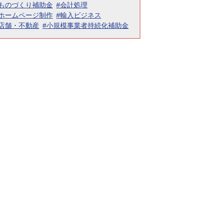
#ものづくり補助金
#会計処理
#ホームページ制作
#輸入ビジネス
#店舗・不動産
#小規模事業者持続化補助金