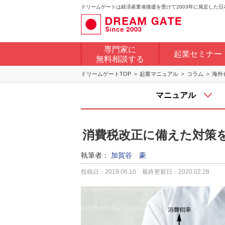
ドリームゲートは経済産業省後援を受けて2003年に発足した
専門家に
起業セミナー
無料相談する
ドリームゲートTOP
起業マニュアル
コラム
海外
マニュアル
消費税改正に備えた対策
執筆者：
加賀谷 豪
投稿日：2019.06.10
最終更新日：2020.02.28