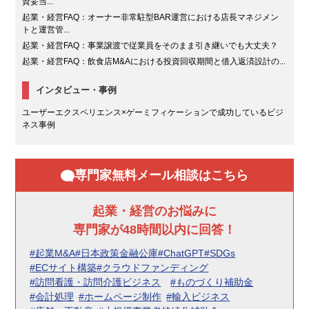
資妥当...
起業・経営FAQ：オーナー非常駐型BAR運営における店長マネジメン
トと運営管...
起業・経営FAQ：事業譲渡で従業員をそのまま引き継いでも大丈夫？
起業・経営FAQ：飲食店M&Aにおける投資回収期間と借入返済設計の...
インタビュー・事例
ユーザーエクスペリエンス×ゲーミフィケーションで成功しているビジ
ネス事例
専門家無料メール相談はこちら
起業・経営のお悩みに
専門家が48時間以内に回答！
#起業M&A
#日本政策金融公庫
#ChatGPT
#SDGs
#ECサイト構築
#クラウドファンディング
#訪問看護・訪問介護ビジネス
#ものづくり補助金
#会計処理
#ホームページ制作
#輸入ビジネス