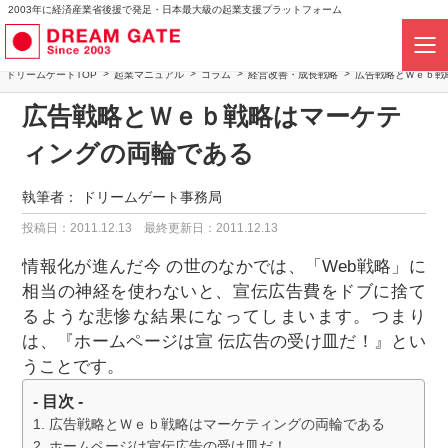
2003年に経済産業省後援で発足・日本最大級の起業支援プラットフォーム
ドリームゲートTOP
起業マニュアル
コラム
経営改善・成長戦略
広告戦略とＷｅｂ戦
広告戦略とＷｅｂ戦略はマーケテ
ィングの両輪である
執筆者：
ドリームゲート事務局
投稿日：2011.12.13
最終更新日：2011.12.13
情報化が進んだ今 の世のなかでは、「Web戦略」に
相当の神経を使わないと、宣伝広告費をドブに捨て
るような悲惨な結果になってしまいます。つまり
は、『ホームページは宣 伝広告の受け皿だ！』とい
うことです。
- 目次 -
広告戦略とＷｅｂ戦略はマーケティングの両輪である
ホームページは宣伝広告の受け皿だ！