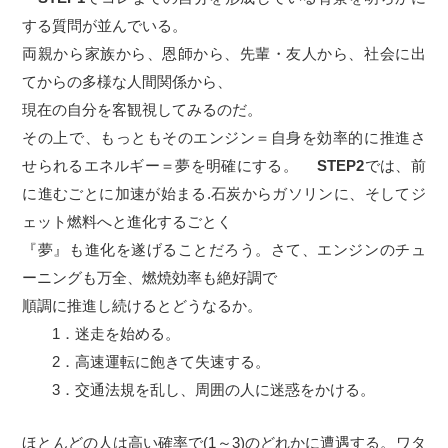
する質問が並んでいる。
両親から家族から、恩師から、先輩・友人から、社会に出
てからの多様な人間関係から、
現在の自分を客観視してみるのだ。
その上で、もっともそのエンジン＝自身を効率的に推進さ
せられるエネルギー＝夢を明確にする。
STEP2
では、前
に進むごとに加速が始まる.石炭からガソリンに、そしてジ
ェット燃料へと進化するごとく
『夢』も進化を遂げることだろう。さて、エンジンのチュ
ーニングも万全、燃焼効率も絶好調で
順調に推進し続けるとどうなるか。
1．迷走を始める。
2．高速運転に飽きて失速する。
3．交通法規を乱し、周囲の人に迷惑をかける。
ほとんどの人は高い確率で(1～3)のどれかに遭遇する。ワタ