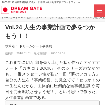
2003年に経済産業省後援で発足・日本最大級の起業支援プラットフォーム
ドリームゲートTOP
起業マニュアル
コラム
営業・マーケティング
Vol.24 人生
Vol.24 人生の事業計画で夢をつか
もう！！
執筆者：
ドリームゲート事務局
投稿日：2010.01.01
最終更新日：2010.01.01
これまでに14万 部を売り上げた私が作ったアイデア
ノート『カキコミBOOK』 そのシリーズのなかで
も、一番メッセージ性が強い一冊『夢のツカミ方』
自分の人生を「事業経営」に見立てて「せっかくの
一生なんだから、主体的に圧倒的な当事者意識で 毎
日を完全燃焼させようぜ！」という思いで作った、
人生事業計画書である。