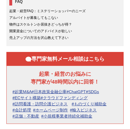
FAQ
起業・経営FAQ：ミステリーショッパーのニーズ
アルバイトが募集してもこない
物件はスケルトンか居抜きどっちが得？
開業資金についてのアドバイスが欲しい
売上アップの方法を沢山教えて下さい
専門家無料メール相談はこちら
起業・経営のお悩みに
専門家が48時間以内に回答！
#起業M&A
#日本政策金融公庫
#ChatGPT
#SDGs
#ECサイト構築
#クラウドファンディング
#訪問看護・訪問介護ビジネス
#ものづくり補助金
#会計処理
#ホームページ制作
#輸入ビジネス
#店舗・不動産
#小規模事業者持続化補助金