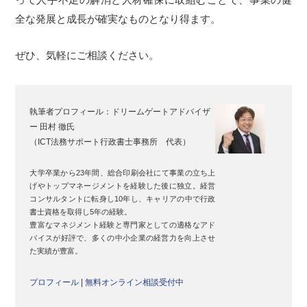
全な発展と成長が確実なものとなり得ます。
ぜひ、気軽にご相談ください。
執筆者プロフィール：
ドリームゲートアドバイザ
ー 田村 徹氏
（ICT法務サポート行政書士事務所 代表）
大学卒業から23年間、総合印刷会社にて事業の立ち上
げやトップマネージメントを経験した後に独立。経営
コンサルタントに転身し10年し、キャリアの中で行政
書士資格を取得し5年の経験。
豊富なマネジメント経験と専門家としての適格なアド
バイスが好評で、多くの中小企業の経営力を向上させ
た実績が豊富。
プロフィール
|
無料オンライン相談受付中