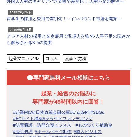
外国人人材のキャリアパス支援で差別化！-人材不足の解消へ-
2019年6月24日
留学生の採用と登用で差別化！
– インバウンド市場を開拓 –
2019年5月15日
アジア人材の採用と安定雇用で現場力を強化
-人手不足の悩みか
ら解放される3つの提案-
起業マニュアル
コラム
人事・労務
専門家無料メール相談はこちら
起業・経営のお悩みに
専門家が48時間以内に回答！
#起業M&A
#日本政策金融公庫
#ChatGPT
#SDGs
#ECサイト構築
#クラウドファンディング
#訪問看護・訪問介護ビジネス
#ものづくり補助金
#会計処理
#ホームページ制作
#輸入ビジネス