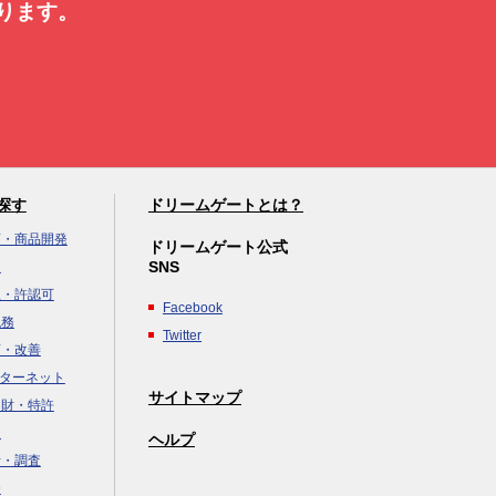
ります。
探す
ドリームゲートとは？
画・商品開発
ドリームゲート公式
SNS
達
立・許認可
Facebook
税務
Twitter
画・改善
ンターネット
サイトマップ
知財・特許
援
×
ヘルプ
析・調査
務