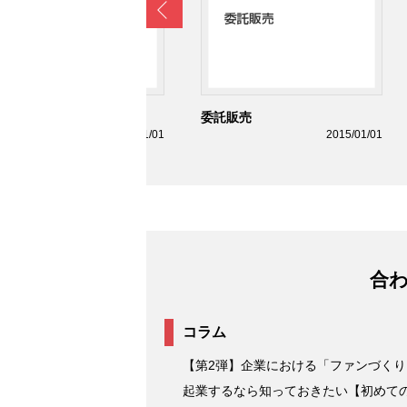
Prev
ノベーター理論
委託販売
2015/01/01
2015/01/01
合
コラム
【第2弾】企業における「ファンづく
起業するなら知っておきたい【初めて