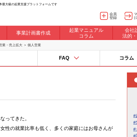
日本最大級の起業支援プラットフォームです
会員
登録
(
起業マニュアル
会社
事業計画書作成
コラム
法的・
営業・売上拡大
個人営業
FAQ
コラム
#
くなってきた。
#
、女性の就業比率も低く、多くの家庭にはお母さんが