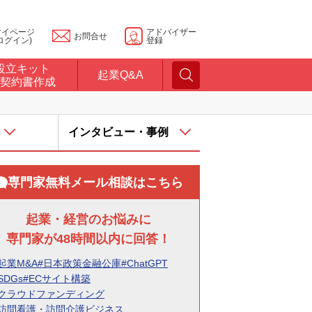
マイページ
アドバイザー
お問合せ
ログイン)
登録
設立キット
起業Q&A
契約書作成
インタビュー・事例
専門家無料メール相談はこちら
起業・経営のお悩みに
専門家が48時間以内に回答！
起業M&A
#日本政策金融公庫
#ChatGPT
SDGs
#ECサイト構築
#クラウドファンディング
#訪問看護・訪問介護ビジネス