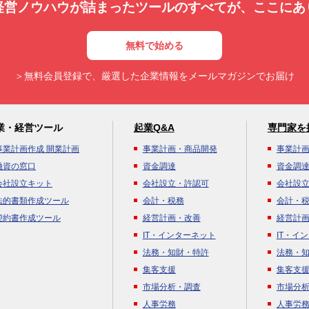
経営ノウハウが詰まったツールのすべてが、
ここにあ
無料で始める
＞無料会員登録で、厳選した企業情報をメールマガジンでお届け
業・経営ツール
起業Q&A
専門家を
事業計画作成 開業計画
事業計画・商品開発
事業計
融資の窓口
資金調達
資金調
会社設立キット
会社設立・許認可
会社設
法的書類作成ツール
会計・税務
会計・
契約書作成ツール
経営計画・改善
経営計
IT・インターネット
IT・イ
法務・知財・特許
法務・
集客支援
集客支
市場分析・調査
市場分
人事労務
人事労