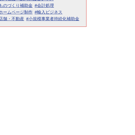
#ものづくり補助金
#会計処理
#ホームページ制作
#輸入ビジネス
#店舗・不動産
#小規模事業者持続化補助金