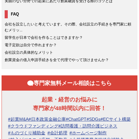
実績のない分野での起業にあたり創業融資を受ける際のコツとは
FAQ
会社を設立したいと考えています。その際、会社設立の手続きを専門家に頼
むメリッ...
留学生が日本で会社を作ることはできますか？
電子定款は自分で作れますか？
会社設立の具体的なメリット
創業資金の借入申請手続きを全て代理でやって頂けませんか？
専門家無料メール相談はこちら
起業・経営のお悩みに
専門家が48時間以内に回答！
#起業M&A
#日本政策金融公庫
#ChatGPT
#SDGs
#ECサイト構築
#クラウドファンディング
#訪問看護・訪問介護ビジネス
#ものづくり補助金
#会計処理
#ホームページ制作