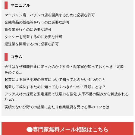
マニュアル
マージャン店・パチンコ店を開業するために必要な許可
金融商品の販売等を行うのに必要な許可
貸金業を行うのに必要な許可
タクシーを開業するのに必要な許可
運送業を開業するのに必要な許可
コラム
会社はなぜ機能停止に陥ったのか？社長・起業家が知っておくべき「定款」
をめぐる...
起業による語学学校の設立について知っておきたい６つのこと
起業して成功するために知っておくべき６つの「種類」とは？
アジア人材の採用と安定雇用で現場力を強化-人手不足の悩みから解放される
3つの...
実績のない分野での起業にあたり創業融資を受ける際のコツとは
専門家無料メール相談はこちら