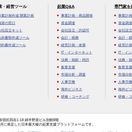
業・経営ツール
起業Q&A
専門家を
事業計画作成 開業計画
事業計画・商品開発
事業計
融資の窓口
資金調達
資金調
会社設立キット
会社設立・許認可
会社設
法的書類作成ツール
会計・税務
会計・
契約書作成ツール
経営計画・改善
経営計
IT・インターネット
IT・イ
法務・知財・特許
法務・
集客支援
集客支
市場分析・調査
市場分
人事労務
人事労
海外ビジネス
海外ビ
研修・コーチング
研修・
都新宿区四谷1-18 綿半野原ビル別館8階
年4月に発足した日本最大級の起業支援プラットフォームです。