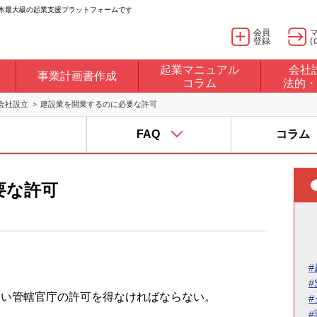
日本最大級の起業支援プラットフォームです
会員
登録
(
起業マニュアル
会社
事業計画書作成
コラム
法的・
会社設立
建設業を開業するのに必要な許可
FAQ
コラム
要な許可
#
#
従い管轄官庁の許可を得なければならない。