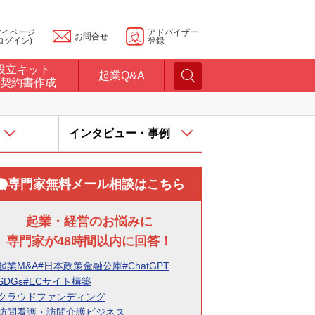
マイページ
アドバイザー
お問合せ
ログイン)
登録
設立キット
起業Q&A
契約書作成
インタビュー・事例
専門家無料メール相談はこちら
起業・経営のお悩みに
専門家が48時間以内に回答！
起業M&A
#日本政策金融公庫
#ChatGPT
SDGs
#ECサイト構築
#クラウドファンディング
#訪問看護・訪問介護ビジネス