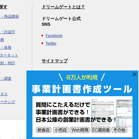
探す
ドリームゲートとは？
画・商品開発
ドリームゲート公式
SNS
達
立・許認可
Facebook
税務
Twitter
画・改善
ンターネット
サイトマップ
知財・特許
援
×
ヘルプ
析・調査
務
ジネス
コーチング