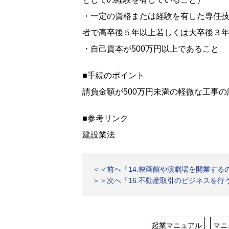
・一定の資格または経験を有した専任
者で高卒後５年以上若しくは大卒後３
・自己資本が500万円以上であること
■手続のポイント
請負金額が500万円未満の軽微な工事
■参考リンク
建設業法
＜＜前へ「14.映画館や演劇場を開業する
＞＞次へ「16.不動産取引のビジネスを行
起業マニュアル
マニ