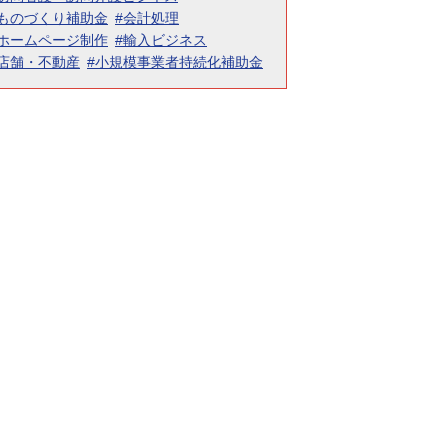
#ものづくり補助金
#会計処理
#ホームページ制作
#輸入ビジネス
#店舗・不動産
#小規模事業者持続化補助金