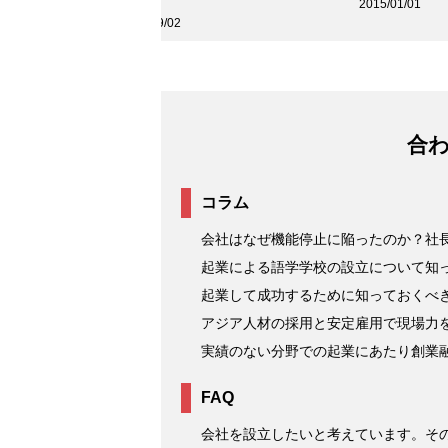
から会社設立までの全て
2015/01/01
2022/09/02
合
コラム
会社はなぜ機能停止に陥ったのか？社長
起業による語学学校の設立について知
起業して成功するために知っておくべ
アジア人材の採用と安定雇用で現場力を強
実績のない分野での起業にあたり創業
FAQ
会社を設立したいと考えています。その