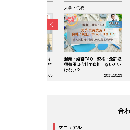
事・労務
人事・労務
Prev
AQ：正社員より業務委託にす
起業・経営FAQ：資格・免許取
メリットについて教えてくだ
得費用は会社で負担しないとい
い
けない？
2026/01/05
2025/10/23
合
マニュアル