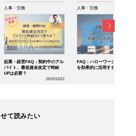
人事・労務
人事・労務
Next
起業・経営FAQ：契約中のアル
FAQ：ハローワークの求人掲
バイト、最低賃金改定で時給
を効果的に活用するには？
UPは必要？
2025/10/2
2025/10/22
わせて読みたい