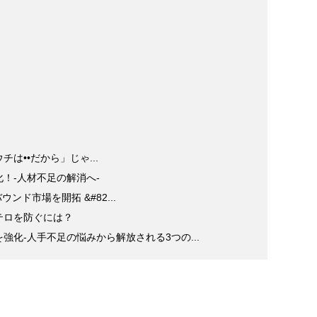
は••だから」じゃ...
！-人材不足の解消へ-
ド市場を開拓 &#82...
テロを防ぐには？
化-人手不足の悩みから解放される3つの...