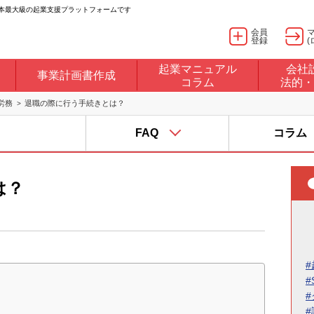
日本最大級の起業支援プラットフォームです
会員
登録
(
起業マニュアル
会社
事業計画書作成
コラム
法的・
労務
退職の際に行う手続きとは？
FAQ
コラム
は？
#
#