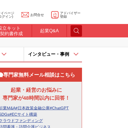
マイページ
アドバイザー
お問合せ
ログイン)
登録
設立キット
起業Q&A
契約書作成
インタビュー・事例
専門家無料メール相談はこちら
起業・経営のお悩みに
専門家が48時間以内に回答！
起業M&A
#日本政策金融公庫
#ChatGPT
SDGs
#ECサイト構築
#クラウドファンディング
#訪問看護・訪問介護ビジネス