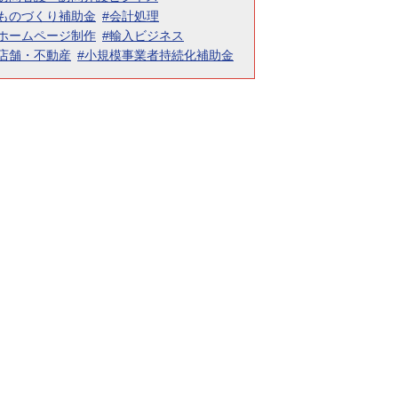
#ものづくり補助金
#会計処理
#ホームページ制作
#輸入ビジネス
#店舗・不動産
#小規模事業者持続化補助金