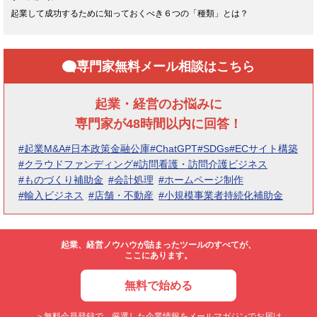
起業して成功するために知っておくべき６つの「種類」とは？
専門家無料メール相談はこちら
起業・経営のお悩みに
専門家が48時間以内に回答！
#起業M&A
#日本政策金融公庫
#ChatGPT
#SDGs
#ECサイト構築
#クラウドファンディング
#訪問看護・訪問介護ビジネス
#ものづくり補助金
#会計処理
#ホームページ制作
#輸入ビジネス
#店舗・不動産
#小規模事業者持続化補助金
起業、経営ノウハウが詰まったツールのすべてが、
ここにあります。
無料で始める
＞無料会員登録で、厳選した企業情報をメールマガジンでお届け