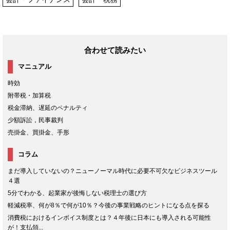
合わせて読みたい
マニュアル
時効
附帯税・加算税
税金滞納、遅延のペナルティ
少額訴訟，民事裁判
売掛金、買掛金、手形
コラム
まだ導入していないの？ニューノーマル時代に必要不可欠なビジネスツール
４選
5分でわかる、起業家が後悔しない税理士の選び方
軽減税率、何が8％で何が10％？今後の事業戦略のヒントになる点を探る
消費税におけるインボイス制度とは？４年後に日本にも導入される可能性
が！支払領...