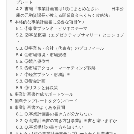
プレート
書籍『事業計画書は1枚にまとめなさい―――日本公
庫の元融資課長が教える開業資金らくらく攻略法』
本格的な事業計画書に必要な項目9つ
①事業プラン名・ビジネステーマ
②事業概要（エグゼクティブサマリー）とコンセプ
ト
③事業名・会社（代表者）のプロフィール
④市場環境・市場規模
⑤競合優位性
⑥市場アクセス・マーケティング戦略
⑦経営プラン・財務計画
⑧資金計画
⑨リスクと解決策
事業計画書作成サポートツール
無料テンプレートをダウンロード
事業計画書のよくある質問
Q.事業計画書の書き方が分からない
Q.創業計画書の書き方は事業計画書と違いますか
Q.事業構想の書き方を知りたい
まとめ：1枚の事業計画書テンプレートから起業成功へ