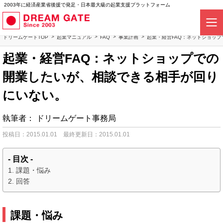
2003年に経済産業省後援で発足・日本最大級の起業支援プラットフォーム
ドリームゲートTOP
起業マニュアル
FAQ
事業計画
起業・経営FAQ：ネットショッ
起業・経営FAQ：ネットショップでの
開業したいが、相談できる相手が回り
にいない。
執筆者：
ドリームゲート事務局
投稿日：2015.01.01
最終更新日：2015.01.01
- 目次 -
課題・悩み
回答
課題・悩み