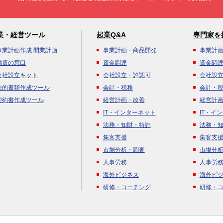
業・経営ツール
起業Q&A
専門家を
事業計画作成 開業計画
事業計画・商品開発
事業計
融資の窓口
資金調達
資金調
会社設立キット
会社設立・許認可
会社設
法的書類作成ツール
会計・税務
会計・
契約書作成ツール
経営計画・改善
経営計
IT・インターネット
IT・イ
法務・知財・特許
法務・
集客支援
集客支
市場分析・調査
市場分
人事労務
人事労
海外ビジネス
海外ビ
研修・コーチング
研修・