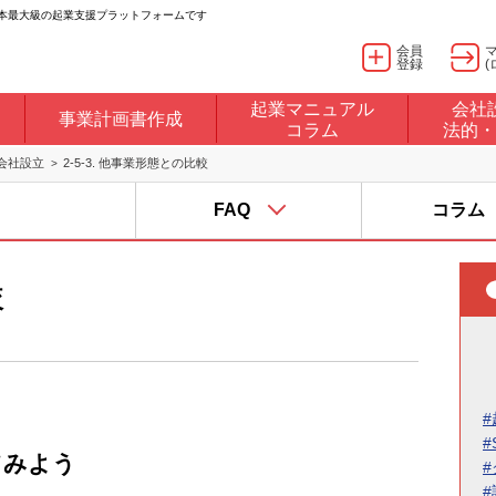
日本最大級の起業支援プラットフォームです
会員
登録
(
起業マニュアル
会社
事業計画書作成
コラム
法的・
会社設立
2-5-3. 他事業形態との比較
FAQ
コラム
較
#
#
てみよう