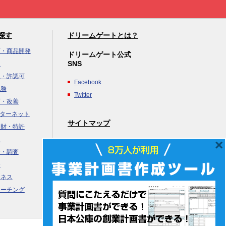
探す
ドリームゲートとは？
画・商品開発
ドリームゲート公式
SNS
達
立・許認可
Facebook
税務
Twitter
画・改善
ンターネット
サイトマップ
知財・特許
援
×
ヘルプ
析・調査
務
ジネス
コーチング