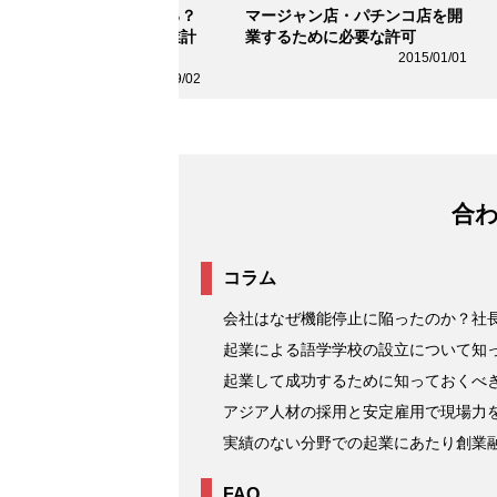
業したい！何からはじめる？
マージャン店・パチンコ店を開
己資金はいくら必要？事業計
業するために必要な許可
から会社設立までの全て
2015/01/01
2022/09/02
合
コラム
会社はなぜ機能停止に陥ったのか？社長
起業による語学学校の設立について知
起業して成功するために知っておくべ
アジア人材の採用と安定雇用で現場力を強
実績のない分野での起業にあたり創業
FAQ