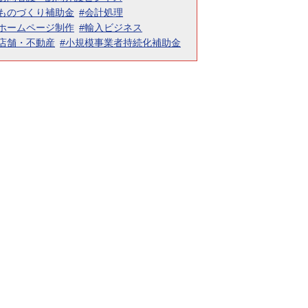
#ものづくり補助金
#会計処理
#ホームページ制作
#輸入ビジネス
#店舗・不動産
#小規模事業者持続化補助金