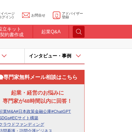
マイページ
アドバイザー
お問合せ
ログイン)
登録
設立キット
起業Q&A
契約書作成
インタビュー・事例
専門家無料メール相談はこちら
起業・経営のお悩みに
専門家が48時間以内に回答！
起業M&A
#日本政策金融公庫
#ChatGPT
SDGs
#ECサイト構築
#クラウドファンディング
#訪問看護・訪問介護ビジネス