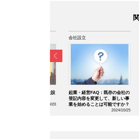
関
社設立
会社設立
Prev
AQ：会社名が同じでも会社設
起業・経営FAQ：既存の会社の
できますか？
登記内容を変更して、新しい事
業を始めることは可能ですか？
2025/10/20
2024/10/25