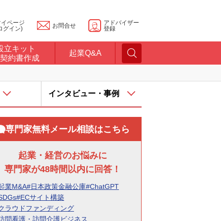
マイページ
アドバイザー
お問合せ
ログイン)
登録
設立キット
起業Q&A
契約書作成
インタビュー・事例
専門家無料メール相談はこちら
起業・経営のお悩みに
専門家が48時間以内に回答！
起業M&A
#日本政策金融公庫
#ChatGPT
SDGs
#ECサイト構築
#クラウドファンディング
#訪問看護・訪問介護ビジネス