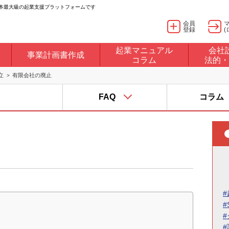
日本最大級の起業支援プラットフォームです
会員
登録
(
起業マニュアル
会社
事業計画書作成
コラム
法的・
立
有限会社の廃止
FAQ
コラム
#
#