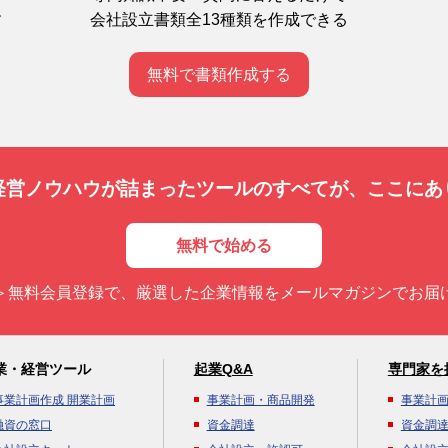
会社設立書類全13種類を作成できる
す
無料で書類作成する
経営ノウハウが詰まったツールのすべてが、
ここにあ
無料で始める
＞無料会員登録で、厳選した企業情報をメールマガジンでお届
業・経営ツール
起業Q&A
専門家を
事業計画作成 開業計画
事業計画・商品開発
事業計
融資の窓口
資金調達
資金調