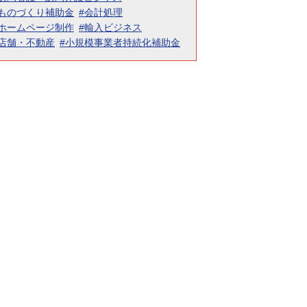
#ものづくり補助金
#会計処理
#ホームページ制作
#輸入ビジネス
#店舗・不動産
#小規模事業者持続化補助金